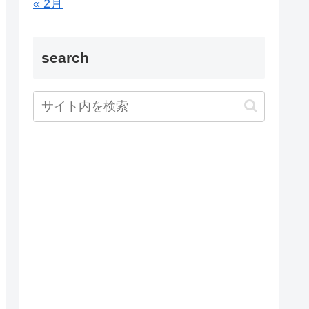
« 2月
search