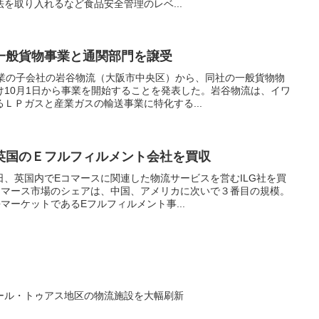
を取り入れるなど食品安全管理のレベ...
一般貨物事業と通関部門を譲受
産業の子会社の岩谷物流（大阪市中央区）から、同社の一般貨物物
け10月1日から事業を開始することを発表した。岩谷物流は、イワ
ＬＰガスと産業ガスの輸送事業に特化する...
英国のＥフルフィルメント会社を買収
、英国内でEコマースに関連した物流サービスを営むILG社を買
コマース市場のシェアは、中国、アメリカに次いで３番目の規模。
マーケットであるEフルフィルメント事...
ール・トゥアス地区の物流施設を大幅刷新