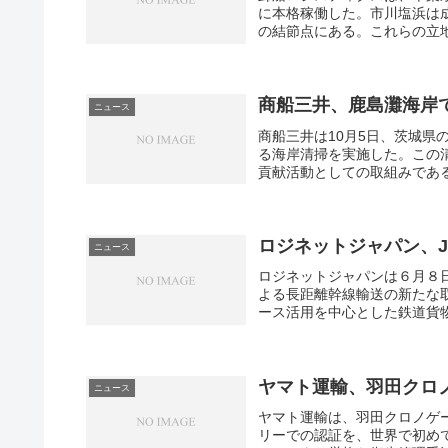
に本格稼働した。市川塩浜は
の結節点にある。これらの立地
商船三井、鹿島灘海岸
ニュース
商船三井は10月5日、茨城
る海岸清掃を実施した。この
貢献活動としての取組みである
ロジネットジャパン、
ニュース
ロジネットジャパンは６月８
よる長距離幹線輸送の新たな
ース活用を中心とした鉄道貨物
ヤマト運輸、羽田クロ
ニュース
ヤマト運輸は、羽田クロノゲー
リーでの認証を、世界で初め