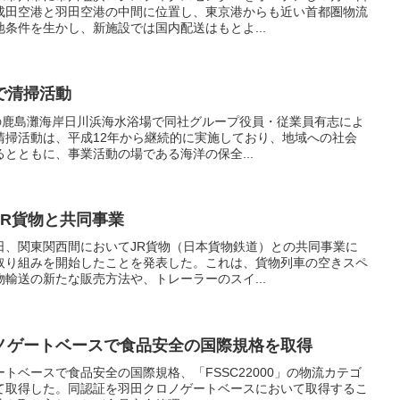
成田空港と羽田空港の中間に位置し、東京港からも近い首都圏物流
条件を生かし、新施設では国内配送はもとよ...
で清掃活動
県の鹿島灘海岸日川浜海水浴場で同社グループ役員・従業員有志によ
清掃活動は、平成12年から継続的に実施しており、地域への社会
とともに、事業活動の場である海洋の保全...
JR貨物と共同事業
日、関東関西間においてJR貨物（日本貨物鉄道）との共同事業に
取り組みを開始したことを発表した。これは、貨物列車の空きスペ
輸送の新たな販売方法や、トレーラーのスイ...
ノゲートベースで食品安全の国際規格を取得
トベースで食品安全の国際規格、「FSSC22000」の物流カテゴ
て取得した。同認証を羽田クロノゲートベースにおいて取得するこ