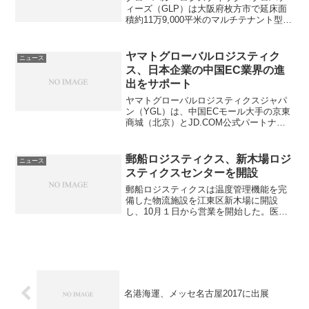
ィーズ（GLP）は大阪府枚方市で延床面
積約11万9,000平米のマルチテナント型物
流施設「GLP枚方III」の開発を行うこと
を発表した。2017年春から夏に着工予定
で、2018年夏から秋に竣工予定。総開
ヤマトグローバルロジスティク
ニュース
発...
ス、日本企業の中国EC業界の進
出をサポート
ヤマトグローバルロジスティクスジャパ
ン（YGL）は、中国ECモール大手の京東
商城（北京）とJD.COM公式パートナー
のＦＲＡＮＫ（深セン）と連携し、日本
企業に対する京東集団傘下の越境ECモー
ルの「京東全球購」での、「出店」・
郵船ロジスティクス、新木場ロジ
ニュース
「出品」のサポー...
スティクスセンターを開設
郵船ロジスティクスは温度管理機能を完
備した物流施設を江東区新木場に開設
し、10月１日から営業を開始した。医療
機器関連品などの取扱いを強化する。今
回開設した「新木場ロジスティクスセン
ター」は、首都高速湾岸線の新木場ICか
ら約２キロ、京葉線・り...
名港海運、メッセ名古屋2017に出展