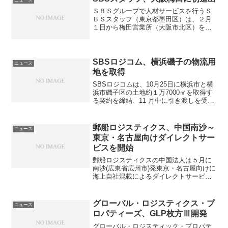
ニュース
ＳＢＳグループで人材サービスを行うＳ
ＢＳスタッフ（東京都墨田区）は、２月
１日から梅田営業所（大阪市北区）を開
設し、人材サービスを関西で初展開する
ことを発表した。同社は、1997年の設立
以来、首都圏での人材サービス事業を展
開。今回、大阪周辺エ...
SBSロジコム、横浜磯子の物流用
ニュース
地を取得
SBSロジコムは、10月25日に横浜市と横
浜市磯子区の土地約１万7000㎡を取得す
る契約を締結、11 月中に引き渡しを受け
る見通しになったと発表した。同用地に
は新物流センターを建設、2015年春から
秋にかけての竣工を予定している。この
郵船ロジスティクス、中国南沙～
ニュース
土地は...
東京・名古屋向けダイレクトサー
ビスを開始
郵船ロジスティクスの中国法人は５月に
南沙(広東省広州市)発東京・名古屋向けに
海上自社混載によるダイレクトサービス
を開始した。従来、広州エリア発の海上
輸送は、香港までフィーダー船で輸送
し、同地で本船搭載後日本向けに出荷し
グローバル・ロジスティクス・プ
ニュース
ていたため、約15日の...
ロパティーズ、GLP枚方Ⅲ開発
グローバル・ロジスティック・プロパテ