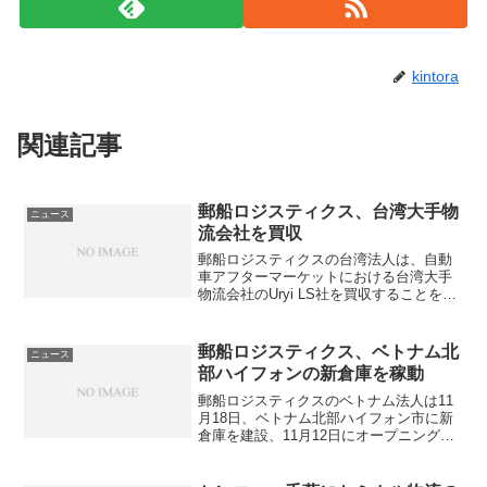
t
a
i
n
c
o
kintora
s
n
u
3
関連記事
r
7
g
5
郵船ロジスティクス、台湾大手物
ニュース
e
流会社を買収
r
郵船ロジスティクスの台湾法人は、自動
車アフターマーケットにおける台湾大手
y
物流会社のUryi LS社を買収することを発
表した。今回の買収により自動車関連物
i
流を更に強化する。桃園市に本社を置く
Uryi LS社は、自動車アフターサービスパ
n
郵船ロジスティクス、ベトナム北
ニュース
ーツを扱...
部ハイフォンの新倉庫を稼動
a
郵船ロジスティクスのベトナム法人は11
t
月18日、ベトナム北部ハイフォン市に新
倉庫を建設、11月12日にオープニングセ
l
レモニーを行ったと発表した。ハイフォ
ン唯一の多機能倉庫として、進出企業の
a