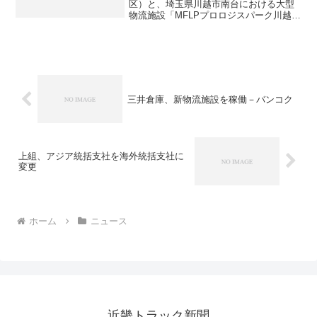
区）と、埼玉県川越市南台における大型
物流施設「MFLPプロロジスパーク川越」
の共同開発事業の推進が決定したことを
発表した。同施設は最寄りの関越自動車
道「川越IC」から車で約７分、西武新宿
線「南大塚」駅から徒...
三井倉庫、新物流施設を稼働－バンコク
上組、アジア統括支社を海外統括支社に
変更
ホーム
ニュース
近畿トラック新聞