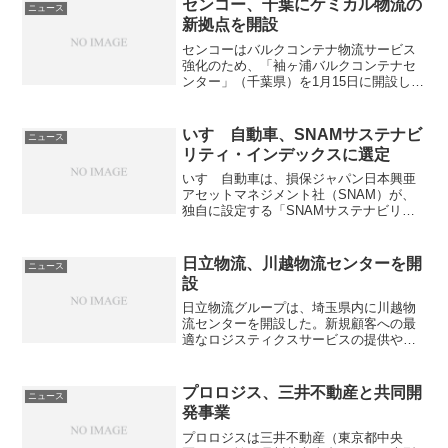
物流サポートの役割を担う。ハイフォン
センコー、千葉にケミカル物流の
ニュース
n
のディンブー工業...
新拠点を開設
t
センコーはバルクコンテナ物流サービス
強化のため、「袖ヶ浦バルクコンテナセ
a
ンター」（千葉県）を1月15日に開設し
た。バルクコンテナは、粒体、粉体の樹
脂原料などを輸送するためのコンテナ
で、客の工場内のサイロから直接充填
いすゞ自動車、SNAMサステナビ
ニュース
し、配送先の工場のサイロに...
リティ・インデックスに選定
いすゞ自動車は、損保ジャパン日本興亜
アセットマネジメント社（SNAM）が、
独自に設定する「SNAMサステナビリテ
ィ・インデックス」の構成銘柄に選定さ
れた。「SNAMサステナブル運用」は、
2012年8月にSNAMが運用を開始した
日立物流、川越物流センターを開
ニュース
ESG（環境、...
設
日立物流グループは、埼玉県内に川越物
流センターを開設した。新規顧客への最
適なロジスティクスサービスの提供や近
隣拠点再編による物流効率化を図るも
の。同センターは、関越道や圏央道 ICか
ら10キロ圏内に位置するし、冷凍・冷蔵
プロロジス、三井不動産と共同開
ニュース
設備やチルド商品を仕...
発事業
プロロジスは三井不動産（東京都中央