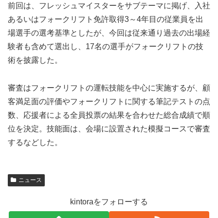
前回は、フレッシュマイスターをサブテーマに掲げ、入社
あるいはフォークリフト免許取得3～4年目の従業員を出
場選手の選考基準としたが、今回は従来通り過去の出場経
験者も含めて選出し、17名の選手がフォークリフトの技
術を披露した。
審査はフォークリフトの運転技能を中心に実施するが、顧
客満足面の評価やフォークリフトに関する筆記テストの点
数、応援者による全員投票の結果を合わせた総合成績で順
位を決定。技能面は、会場に設置された模擬コースで審査
するなどした。
p
s
ニュース
l
u
a
s
kintoraをフォローする
s
t