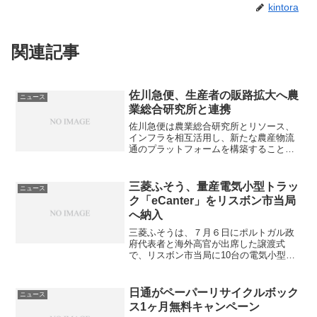
kintora
関連記事
佐川急便、生産者の販路拡大へ農
ニュース
業総合研究所と連携
佐川急便は農業総合研究所とリソース、
インフラを相互活用し、新たな農産物流
通のプラットフォームを構築すること
で、生産者直送農産物の販路拡大をサポ
ートする。今回の連携では、生産者が育
てた農産物を都市部などの消費地に鮮度
三菱ふそう、量産電気小型トラッ
ニュース
を保って届けるために、農業...
ク「eCanter」をリスボン市当局
へ納入
三菱ふそうは、７月６日にポルトガル政
府代表者と海外高官が出席した譲渡式
で、リスボン市当局に10台の電気小型ト
ラック「eCanter」を納入した。リスボン
市は「eCanter」を導入することで、都市
部における従来型車両に起因する騒音や
日通がペーパーリサイクルボック
ニュース
排ガス汚...
ス1ヶ月無料キャンペーン