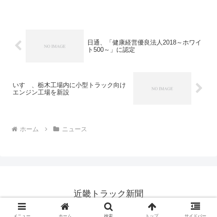
ると発表した。ボルボ・ロジスティク
ス・コーポレーション・ジャパンは１９
８５年に設立され、主に国内...
日通、「健康経営優良法人2018～ホワイ
ト500～」に認定
いすゞ、栃木工場内に小型トラック向け
エンジン工場を新設
ホーム
ニュース
近畿トラック新聞
© 2013 近畿トラック新聞.
メニュー
ホーム
検索
トップ
サイドバー