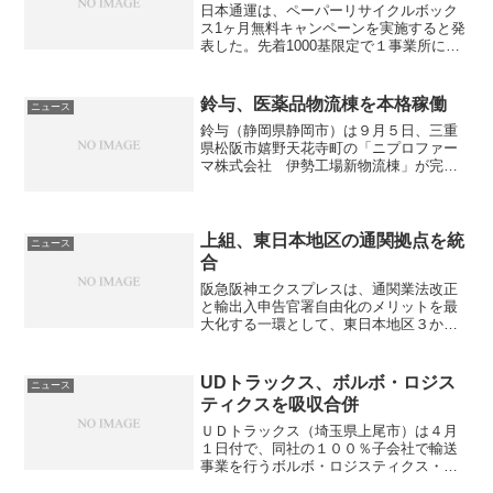
日本通運は、ペーパーリサイクルボック
ス1ヶ月無料キャンペーンを実施すると発
表した。先着1000基限定で１事業所につ
き１基。申込みは９月１日から11月30に
ちまで。ペーパーリサイクルボックスと
は、顧客がシュレッダーの代わりにオフ
鈴与、医薬品物流棟を本格稼働
ニュース
ィスに鍵付き回...
鈴与（静岡県静岡市）は９月５日、三重
県松阪市嬉野天花寺町の「ニプロファー
マ株式会社 伊勢工場新物流棟」が完成
し、９月から本格稼働させることを発表
した。ニプロファーマ（大阪市中央区）
と鈴与は、2017年5月に医薬品物流におけ
る業務提携を開始。...
上組、東日本地区の通関拠点を統
ニュース
合
阪急阪神エクスプレスは、通関業法改正
と輸出入申告官署自由化のメリットを最
大化する一環として、東日本地区３か所
の通関拠点を千葉県習志野市の新拠点に
統合し、２月12日から業務を開始する。
統合するのは、千葉県山武郡芝山町の成
UDトラックス、ボルボ・ロジス
ニュース
田第二通関センター（芝...
ティクスを吸収合併
ＵＤトラックス（埼玉県上尾市）は４月
１日付で、同社の１００％子会社で輸送
事業を行うボルボ・ロジスティクス・コ
ーポレーション・ジャパンを吸収合併す