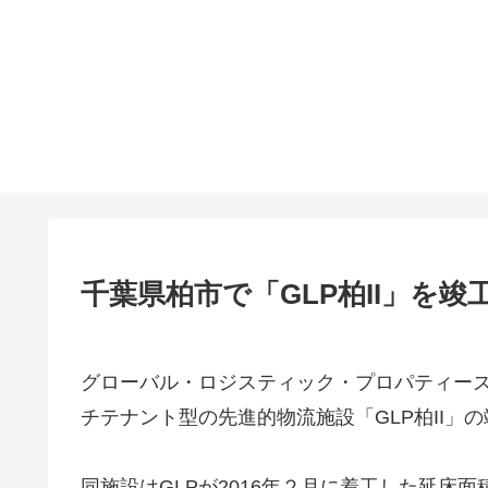
千葉県柏市で「GLP柏II」を竣
グローバル・ロジスティック・プロパティー
チテナント型の先進的物流施設「GLP柏II」
同施設はGLPが2016年２月に着工した延床面