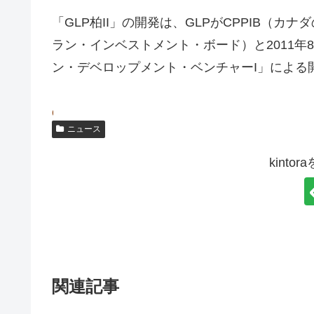
「GLP柏II」の開発は、GLPがCPPIB（
ラン・インベストメント・ボード）と2011年8
ン・デベロップメント・ベンチャーI」による
f
e
ニュース
r
x
a
z
kint
n
e
k
n
m
t
e
r
d
i
関連記事
r
s