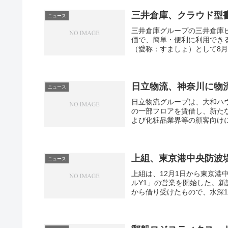
a
c
三井倉庫、クラウド型
n
h
ニュース
三井倉庫グループの三井倉庫
o
t
価で、簡単・便利に利用でき
r
（愛称：すましょ）として8月
a
i
日立物流、神奈川に物
ニュース
n
日立物流グループは、大和ハウ
の一部フロアを賃借し、新た
i
よび化粧品業界等の顧客向けに
n
g
上組、東京港中央防波
ニュース
上組は、12月1日から東京港
ルY1」の営業を開始した。新
から借り受けたもので、水深11