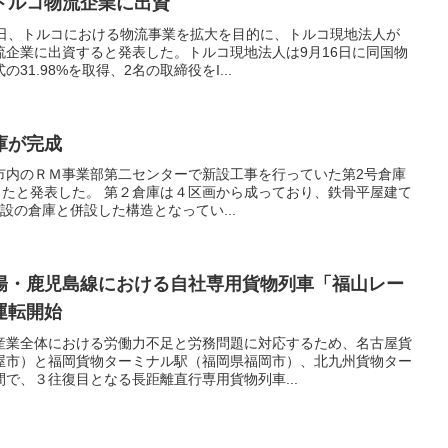
トルコ物流企業に出資
１日、トルコにおける物流事業を拡大を目的に、トルコ現地法人が
流企業に出資すると発表した。トルコ現地法人は9月16日に同国物
1.98%を取得、2名の取締役をI...
庫が完成
市内のＲＭ事業部第二センターで新設工事を行っていた第2号倉庫
したと発表した。 第２倉庫は４区画から成っており、鉄骨平屋建て
既設の倉庫と併設した構造となってい...
陽・鹿児島線における自社専用貨物列車「福山レー
運転開始
産業全体における労働力不足と労務問題に対応するため、名古屋貨
屋市）と福岡貨物ターミナル駅（福岡県福岡市）、北九州貨物ター
で、３往復目となる長距離直行専用貨物列車...