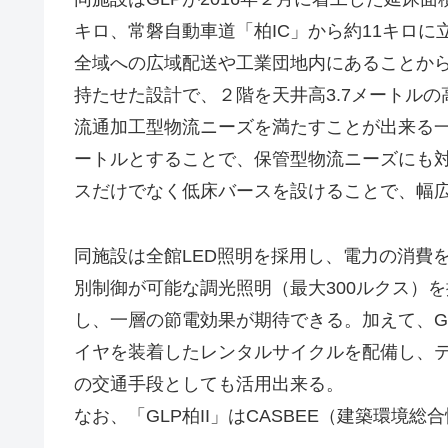
キロ、常磐自動車道「柏IC」から約11キロに
全域への広域配送や工業団地内にあることから
持たせた設計で、２階を天井高3.7メートル
流通加工型物流ニーズを満たすことが出来る一方
ートルとすることで、保管型物流ニーズにも
スだけでなく低床バースを設けることで、幅
同施設は全館LED照明を採用し、電力の消費
別制御が可能な調光照明（最大300ルクス）
し、一層の節電効果が期待できる。加えて、G
イヤを装着したレンタルサイクルを配備し、
の交通手段としても活用出来る。
なお、「GLP柏II」はCASBEE（建築環境