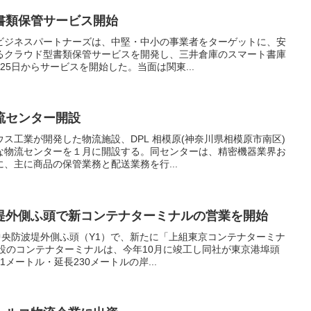
書類保管サービス開始
ビジネスパートナーズは、中堅・中小の事業者をターゲットに、安
るクラウド型書類保管サービスを開発し、三井倉庫のスマート書庫
25日からサービスを開始した。当面は関東...
流センター開設
ス工業が開発した物流施設、DPL 相模原(神奈川県相模原市南区)
な物流センターを１月に開設する。同センターは、精密機器業界お
、主に商品の保管業務と配送業務を行...
堤外側ふ頭で新コンテナターミナルの営業を開始
中央防波堤外側ふ頭（Y1）で、新たに「上組東京コンテナターミナ
設のコンテナターミナルは、今年10月に竣工し同社が東京港埠頭
メートル・延長230メートルの岸...