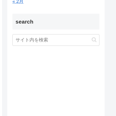
« 2月
search