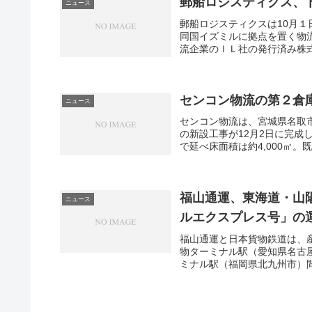
郵船ロジスティクス、
ニュース
郵船ロジスティクスは10月
同国イズミルに拠点を置く物
流企業のＩＬ社の発行済み株式の3
センコン物流の第２倉
ニュース
センコン物流は、宮城県名取
の新設工事が12月2日に完成
で延べ床面積は約4,000㎡。
福山通運、東海道・山
ニュース
ルエクスプレス号」の
福山通運と日本貨物鉄道は、
物ターミナル駅（愛知県名古
ミナル駅（福岡県北九州市）間