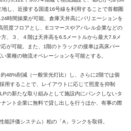
立地し、近接する国道16号線を利用することで首都圏
24時間操業が可能。倉庫天井高にバリエーションを
の高照度フロアとし、Eコマースやアパレル企業などの
、３、４階は天井高を6.5メートルから最大7.9メ
対応が可能。また、1階のトラックの接車は高床バー
広い業種の物流オペレーションを可能とする。
を約48%削減（一般蛍光灯比）し、さらに2階では個
を採用することで、レイアウトに応じて照度を抑制
LPの新たな取り組みとして施設内にパンクしないタ
テナント企業に無料で貸し出しを行うほか、有事の際
総合性能評価システム）柏の「A」ランクを取得。