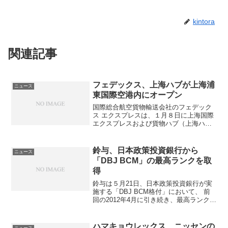
l
a
kintora
m
p
関連記事
o
フェデックス、上海ハブが上海浦
ニュース
東国際空港内にオープン
国際総合航空貨物輸送会社のフェデック
ス エクスプレスは、１月８日に上海国際
エクスプレスおよび貨物ハブ（上海ハ
ブ）を上海浦東国際空港内に正式にオー
プンしたことを発表した。同施設の完成
により、中国東部の特に米国と欧州に荷
鈴与、日本政策投資銀行から
ニュース
物を発送する客は、フェデ...
「DBJ BCM」の最高ランクを取
得
鈴与は５月21日、日本政策投資銀行が実
施する「DBJ BCM格付」において、 前
回の2012年4月に引き続き、最高ランクの
格付を取得したと発表した。 「DBJ
BCM格付」融資は、日本政策投資銀行
（DBJ）が開発した独自の評価システム
ハマキョウレックス、ニッセンの
ニュース