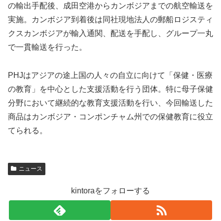
の輸出手配後、成田空港からカンボジアまでの航空輸送を
実施。カンボジア到着後は同社現地法人の郵船ロジスティ
クスカンボジアが輸入通関、配送を手配し、グループ一丸
で一貫輸送を行った。
PHJはアジアの途上国の人々の自立に向けて「保健・医療
の教育」を中心とした支援活動を行う団体。特に母子保健
分野において継続的な教育支援活動を行い、今回輸送した
商品はカンボジア・コンポンチャム州での保健教育に役立
てられる。
d
ニュース
i
e
kintoraをフォローする
t
a