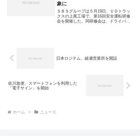
象に
ＳＢＳグループは５月19日、ＵＤトラッ
クスの上尾工場で、第16回安全運転研修
会を開催した。同研修会は、ドライバー
のさらなる運転技術の向上を目的とし、
東北、関東、関西の３地域で年１回ずつ
開催している。昨年まで10トン車のドラ
イバーだけだったが...
日本ロジテム、綾瀬営業所を開設
佐川急便、スマートフォンを利用した
「電子サイン」を開始
ホーム
ニュース