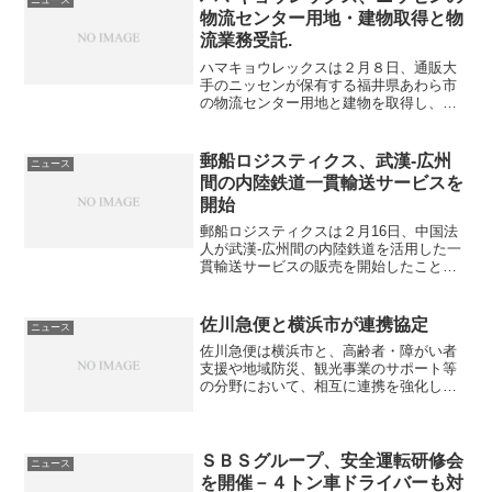
により...
物流センター用地・建物取得と物
流業務受託.
ハマキョウレックスは２月８日、通販大
手のニッセンが保有する福井県あわら市
の物流センター用地と建物を取得し、同
物流センターでニッセンの物流業務を受
託することを発表した。同社にとって北
陸地区への初進出となり、３PL 拠点の拡
郵船ロジスティクス、武漢-広州
ニュース
充と EC 物流の強...
間の内陸鉄道一貫輸送サービスを
開始
郵船ロジスティクスは２月16日、中国法
人が武漢-広州間の内陸鉄道を活用した一
貫輸送サービスの販売を開始したことを
発表した。 (adsbygoogle =
window.adsbygoogle || []).push({});武漢発
広州向けは...
佐川急便と横浜市が連携協定
ニュース
佐川急便は横浜市と、高齢者・障がい者
支援や地域防災、観光事業のサポート等
の分野において、相互に連携を強化し、
横浜における市民サービスの向上を目的
として「地域活性化に関する包括連携協
定」を締結し、8月22日に横浜市役所にお
いて記者会見を行った...
ＳＢＳグループ、安全運転研修会
ニュース
を開催－４トン車ドライバーも対