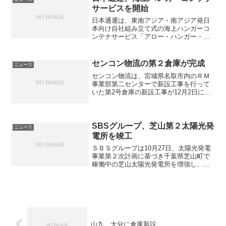
実験では、...
サービスを開始
日本通運は、東南アジア・南アジア発日
本向け自社組み立て式の海上ハンガーコ
ンテナサービス「アロー・ハンガー・キ
ット」を11月から本格的に開始する。ア
パレル製品の生産拠点が中国から東南ア
ジア・南アジアにシフトしているため、
センコン物流の第２倉庫が完成
ニュース
同地域において専用のハ...
センコン物流は、宮城県名取市内のＲＭ
事業部第二センターで新設工事を行って
いた第2号倉庫の新設工事が12月2日に完
成したと発表した。 第２倉庫は４区画か
ら成っており、鉄骨平屋建てで延べ床面
積は約4,000㎡。既設の倉庫と併設した構
造となってい...
SBSグループ、芝山第２太陽光発
ニュース
電所を竣工
ＳＢＳグループは10月27日、太陽光発電
事業第２次計画に基づき千葉県芝山町で
稼働中の芝山太陽光発電所を増強し、９
月に「芝山第２太陽光発電所」を竣工し
たほか、10 月に千葉県君津市、埼玉県吉
川市、群馬県佐波郡玉村町の物流施設屋
上に太陽光発電設...
山九、大分に倉庫新設