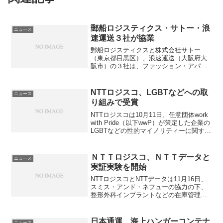
郵船ロジスティクス・サトー・浪
ニュース
速運送３社が協業
郵船ロジスティクスと株式会社サトー
（東京都目黒区）、浪速運送（大阪府大
阪市）の３社は、ファッション・アパレ
ルの海外調達物流における業務効率化を
実現するソリューションを構築し、2018
年春からサービス提供を開始する。2016
NTTロジスコ、LGBTなどへの取
ニュース
年から郵船ロジス...
り組みで受賞
NTTロジスコは10月11日、任意団体work
with Pride（以下wwP）が策定した企業の
LGBTなどの性的マイノリティーに関する
取り組みの評価指標「PRIDE指標2018」
において最上位のゴールドを受賞した。
「PRIDE指標」は、...
ＮＴＴロジスコ、ＮＴＴデータと
ニュース
実証実験を開始
NTTロジスコとNTTデータは11月16日、
スミス・アンド・ネフューの協力の下、
整形外科インプラントなどの在庫管理が
煩雑な短期貸出領域において、RFIDタグ
を用いた医療材料トレーサビリティーの
実証実験を11月から開始した。この実証
日本通運、海上ハンガーコンテナ
ニュース