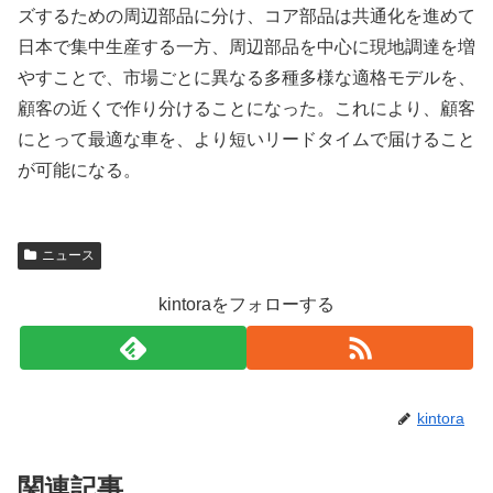
ズするための周辺部品に分け、コア部品は共通化を進めて
日本で集中生産する一方、周辺部品を中心に現地調達を増
やすことで、市場ごとに異なる多種多様な適格モデルを、
顧客の近くで作り分けることになった。これにより、顧客
にとって最適な車を、より短いリードタイムで届けること
が可能になる。
i
ニュース
g
e
kintoraをフォローする
l
b
a
l
kintora
l
関連記事