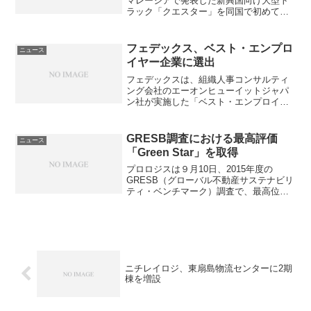
マレーシアで発表した新興国向け大型ト
s
i
ラック「クエスター」を同国で初めて納
入したと発表した。同国で初納入先とな
a
ったのは、パーム油輸送中堅のＫｉｍＭ
ａ社で、ＵＤトラックスの現地販売パー
フェデックス、ベスト・エンプロ
e
ニュース
トナーである「タンチ...
イヤー企業に選出
x
フェデックスは、組織人事コンサルティ
t
ング会社のエーオンヒューイットジャパ
ン社が実施した「ベスト・エンプロイヤ
r
ー調査」で、日本において４度目となる
ベスト・エンプロイヤー企業に選出され
a
た。今年は日本での受賞に加え、韓国、
GRESB調査における最高評価
ニュース
台湾、マレーシア、シンガ...
c
「Green Star」を取得
t
プロロジスは９月10日、2015年度の
GRESB（グローバル不動産サステナビリ
ティ・ベンチマーク）調査で、最高位の
評価である「Green Star」を取得したと
発表した。同評価を取得したのはプロロ
ジスのほか、同社が運営する5つのファン
ドおよ...
ニチレイロジ、東扇島物流センターに2期
棟を増設