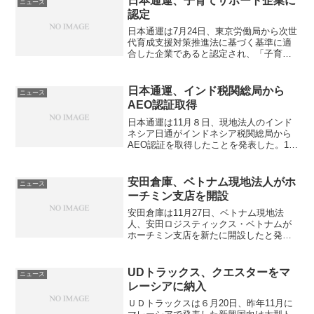
日本通運、子育てサポート企業に
ニュース
o
s
e
o
認定
r
e
i
f
日本通運は7月24日、東京労働局から次世
代育成支援対策推進法に基づく基準に適
d
r
g
g
合した企業であると認定され、「子育て
サポート企業」の認定マークである「く
p
v
h
a
るみん」の使用が認められた。平成25年4
月から平成27年3月までの期間で策定した
r
i
t
r
日本通運、インド税関総局から
ニュース
次世代育成支...
AEO認証取得
e
c
c
日本通運は11月８日、現地法人のインド
s
e
i
ネシア日通がインドネシア税関総局から
AEO認証を取得したことを発表した。10
s
n
月12日にジャカルタ国際展示場で授与式
が行われ、インドネシア税関総局長から
t
i
認証書が授与された。AEO制度は貨物の
安田倉庫、ベトナム現地法人がホ
ニュース
e
a
セキュリティー...
ーチミン支店を開設
m
c
安田倉庫は11月27日、ベトナム現地法
人、安田ロジスティックス・ベトナムが
p
a
ホーチミン支店を新たに開設したと発表
l
m
した。ハノイ、ハイフォンに続きベトナ
ム第３の拠点となる。同支店の開設によ
a
b
り、ホーチミンを中心とするベトナム南
UDトラックス、クエスターをマ
ニュース
部およびカンボジアにお...
t
o
レーシアに納入
ＵＤトラックスは６月20日、昨年11月に
e
g