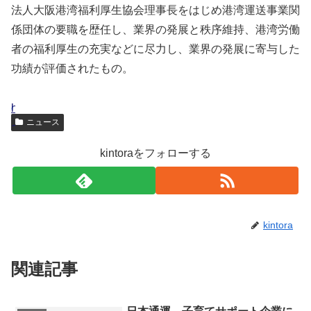
法人大阪港湾福利厚生協会理事長をはじめ港湾運送事業関
係団体の要職を歴任し、業界の発展と秩序維持、港湾労働
者の福利厚生の充実などに尽力し、業界の発展に寄与した
功績が評価されたもの。
r
c
c
h
s
ニュース
e
r
h
o
i
s
i
i
w
d
kintoraをフォローする
p
s
c
t
e
o
i
a
o
e
n
v
g
l
f
s
a
o
o
f
kintora
i
g
l
o
e
v
a
i
s
c
関連記事
e
l
m
e
t
w
e
o
w
s