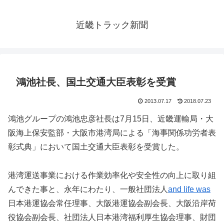
近畿トラック新聞
鴻池社長、国土交通大臣表彰を受賞
2013.07.17
2018.07.23
鴻池グループの鴻池忠彦社長は7月15日、近畿運輸局・大
阪海上保安監部・大阪市港湾局による「海事関係功労者表
彰式典」において国土交通大臣表彰を受賞した。
港湾運送事業における作業効率化や安全性の向上に取り組
んできた事と、永年にわたり、一般社団法人
and life was
日本港運協会常任理事、大阪港運協会副会長、大阪沿岸荷
役協会副会長、社団法人日本港湾福利厚生協会理事、財団