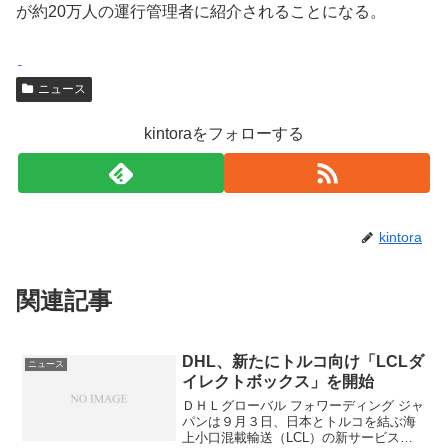
が約20万人の運行管理者に紹介されることになる。
з
s
g
ニュース
д
p
r
е
o
a
kintoraをフォローする
с
r
s
ь
t
a
s
c
c
o
kintora
h
r
o
p
関連記事
o
o
l
r
DHL、新たにトルコ向け「LCLダ
ニュース
h
a
イレクトボックス」を開始
e
l
ＤＨＬグローバル フォワーディング ジャ
パンは９月３日、日本とトルコを結ぶ海
i
m
上小口混載輸送（LCL）の新サービス