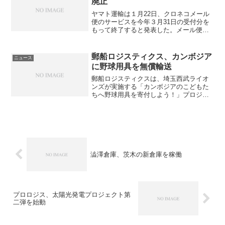
廃止
i
ヤマト運輸は１月22日、クロネコメール
j
便のサービスを今年３月31日の受付分を
もって終了すると発表した。メール便で
d
送付することが法律で禁じられている
「信書」の定義が曖昧なまま、法違反の
e
意識のない客が、郵便法違反容疑で書類
郵船ロジスティクス、カンボジア
ニュース
送検、もしくは警察から...
n
に野球用具を無償輸送
郵船ロジスティクスは、埼玉西武ライオ
ンズが実施する「カンボジアのこどもた
ちへ野球用具を寄付しよう！」プロジェ
クト支援の一環で、カンボジアに野球用
具を無償輸送した。埼玉西武ライオンズ
は野球振興のため海外へ野球用具を寄付
するプロジェクトを201...
澁澤倉庫、茨木の新倉庫を稼働
プロロジス、太陽光発電プロジェクト第
二弾を始動