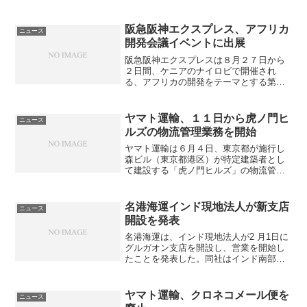
「LCL ダイレクトボックス」を同日から
j
u
開始したと発表した。積み替え無しで直
接輸送する新サービスは、従来に比べ輸
e
j
阪急阪神エクスプレス、アフリカ
ニュース
送所要日数を約７...
開発会議イベントに出展
n
e
阪急阪神エクスプレスは８月２７日から
o
r
２日間、ケニアのナイロビで開催され
る、アフリカの開発をテーマとする第６
o
e
回アフリカ開発会議の公式サイドイベン
トの「ジャパンフェア」に出展する。
r
s
JETRO主催のジャパンフェアは日本の優
ヤマト運輸、１１日から虎ノ門ヒ
ニュース
d
れた技術、製品、サービス...
ルズの物流管理業務を開始
o
ヤマト運輸は６月４日、東京都が施行し
森ビル（東京都港区）が特定建築者とし
p
て建設する「虎ノ門ヒルズ」の物流管理
e
業務を6月11日から開始すると発表した。
ホテル・オフィス・住宅・カンファレン
n
ス施設・商業施設などで構成された大型
名港海運インド現地法人が新支店
ニュース
複合施設である虎ノ門...
i
開設を発表
名港海運は、インド現地法人が2 月1日に
n
グルガオン支店を開設し、営業を開始し
g
たことを発表した。同社はインド南部タ
ミルナドゥ州チェンナイ市に現地法人を
s
設立し、平成24年4月から国内外物流サー
ビスを提供してきたが、このほどインド
ヤマト運輸、クロネコメール便を
t
ニュース
北部地域での営業...