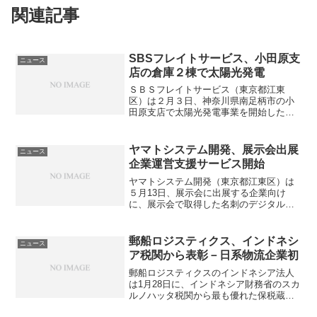
a
関連記事
u
f
SBSフレイトサービス、小田原支
ニュース
e
店の倉庫２棟で太陽光発電
n
ＳＢＳフレイトサービス（東京都江東
区）は２月３日、神奈川県南足柄市の小
田原支店で太陽光発電事業を開始したと
発表した。ＳＢＳグループでは10カ所目
の太陽光発電施設となる。倉庫２棟の屋
上約2,850平米に、850枚の太陽光パネル
ヤマトシステム開発、展示会出展
ニュース
を敷設。発電能力...
企業運営支援サービス開始
ヤマトシステム開発（東京都江東区）は
５月13日、展示会に出展する企業向け
に、展示会で取得した名刺のデジタル情
報化と、アンケート結果の集計を最短翌
営業日に行い、来場者へのフォロー営業
を開始するまでの期間を短縮させる「展
郵船ロジスティクス、インドネシ
ニュース
示会出展企業運営支援サー...
ア税関から表彰－日系物流企業初
郵船ロジスティクスのインドネシア法人
は1月28日に、インドネシア財務省のスカ
ルノハッタ税関から最も優れた保税蔵置
場の事業者に贈られる「Best TPS