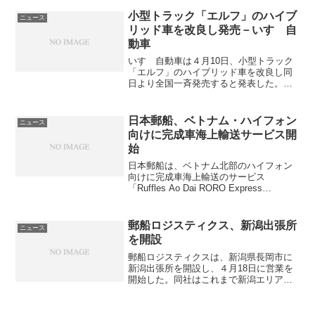
Entrepreneurs」を受賞した。個人の部で
は税関業務、対応において模範となる人
小型トラック「エルフ」のハイブ
ニュース
物...
リッド車を改良し発売－いすゞ自
動車
いすゞ自動車は４月10日、小型トラック
「エルフ」のハイブリッド車を改良し同
日より全国一斉発売すると発表した。今
回発売するエルフのハイブリッド車で
は、モーター駆動のみで走行することで
騒音に配慮した静かな走行ができるEVモ
日本郵船、ベトナム・ハイフォン
ニュース
ードを追加。また、エン...
向けに完成車海上輸送サービス開
始
日本郵船は、ベトナム北部のハイフォン
向けに完成車海上輸送のサービス
「Ruffles Ao Dai RORO Express
（REX）」を開始した。10月8日に同社運
航の自動車専用船「MODERN LINK」が
ハイフォン港に初めて入港したこ...
郵船ロジスティクス、新潟出張所
ニュース
を開設
郵船ロジスティクスは、新潟県長岡市に
新潟出張所を開設し、４月18日に営業を
開始した。同社はこれまで新潟エリアの
営業は日本橋輸出支店（東京都中央区）
が行っていたが、自動車関連企業、電気
機器関連企業などを中心とした旺盛な物