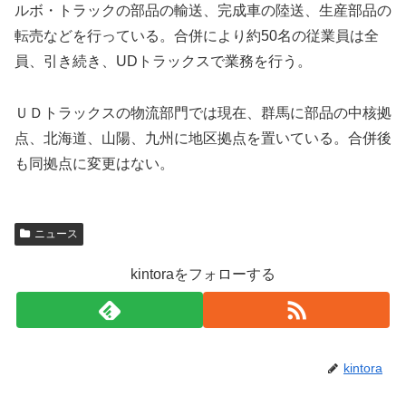
ルボ・トラックの部品の輸送、完成車の陸送、生産部品の
転売などを行っている。合併により約50名の従業員は全
員、引き続き、UDトラックスで業務を行う。
ＵＤトラックスの物流部門では現在、群馬に部品の中核拠
点、北海道、山陽、九州に地区拠点を置いている。合併後
も同拠点に変更はない。
p
ニュース
r
e
kintoraをフォローする
g
n
y
l
kintora
k