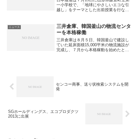
一小学校で、「地球にやさしいエコな引
越し」をテーマとした出前授業を行なっ
た。今回の出前授業は、同社が2007年か
ら飯豊町に日通の森を設置し、森林育成
活動を行なっている関係で、飯豊町の小
三井倉庫、韓国釜山の物流センタ
ニュース
学生にも地球環境の...
ーを本格稼働
三井倉庫は８月５日、韓国釜山で建設し
ていた延床面積15,000平米の物流施設が
完成し、７月から本格稼動を始めたと発
表した。同社はコンテナターミナルに隣
接するエリアに37,000平米の土地を確保
し施設を建設したもので、韓国における
物流事業の中...
センコー商事、送り状検索システムを開
発
SGホールディングス、エコプロダクツ
2013に出展