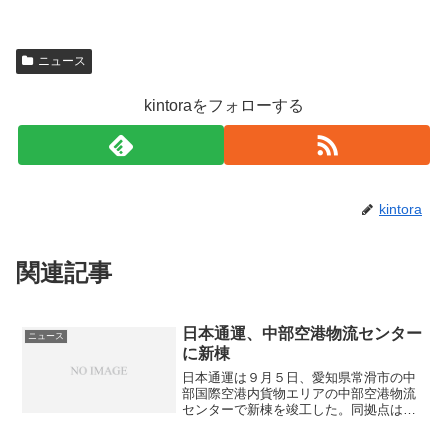
j
v
ニュース
a
p
c
s
kintoraをフォローする
k
h
3
o
d
s
t
kintora
i
n
関連記事
g
日本通運、中部空港物流センター
ニュース
に新棟
日本通運は９月５日、愛知県常滑市の中
部国際空港内貨物エリアの中部空港物流
センターで新棟を竣工した。同拠点は、
キャリア上屋からの保税転送手続きが簡
便な総合保税地域である中部国際空港内