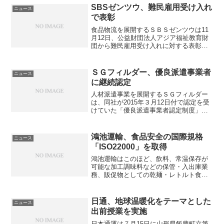
の貨物エリアに位置し、空港開港当初か
SBSゼンツウ、難民雇用受け入れ
ニュース
ら現在に至るまで、輸出・...
で表彰
食品物流を展開するＳＢＳゼンツウは11
月12日、公益財団法人アジア福祉教育財
団から難民雇用受け入れに対する表彰を
受けた。同社は2015年の第三国定住難民
第５陣からの受け入れ開始以来、現在ま
で計10名の難民を雇用。これまでの雇用
ＳＧフィルダー、優良派遣事業者
ニュース
を通じた貢献が...
に継続認定
人材派遣事業を展開するＳＧフィルダー
は、同社が2015年３月12日付で認定を受
けていた「優良派遣事業者認定制度」に
おいて、更新審査を申請し、３月30日付
で引き続き「優良派遣事業者」に認定さ
れた。優良派遣事業者認定制度は、派遣
鴻池運輸、食品安全の国際規格
ニュース
労働者のキャリア...
「ISO22000」を取得
鴻池運輸はこのほど、飲料、常温保存が
可能な加工調味料などの保管・入出庫業
務、販促物としての乾麺・レトルト食品
などの加工食品の流通加工を対象に東日
本支店北関東流通センター営業所で、食
品安全の国際規格「ISO22000」を取得し
日通、地球温暖化をテーマとした
ニュース
た。グループで初...
出前授業を実施
日本通運は７月15日に山形県飯豊町立第