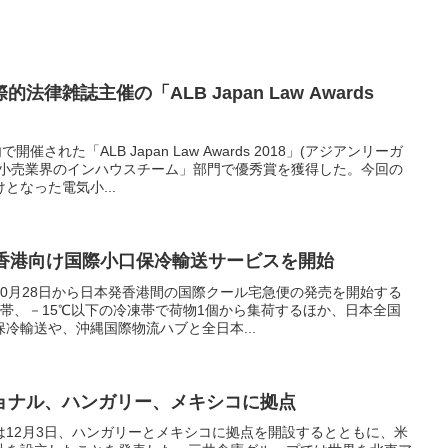
律雑誌主催の「ALB Japan Law Awards
催された「ALB Japan Law Awards 2018」(アジアンリーガ
び小売業界のインハウスチーム」部門で優秀賞を獲得した。今回の
となった電気小...
ら香港向け国際小口保冷輸送サービスを開始
0月28日から日本発香港間の国際クール宅急便の発売を開始する
蔵帯、－15℃以下の冷凍帯で荷物1個から集荷するほか、日本全国
冷輸送や、沖縄国際物流ハブと全日本...
ョナル、ハンガリー、メキシコに拠点
は12月3日、ハンガリーとメキシコに拠点を開設するとともに、米