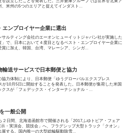
社を設立したことを発表した。三井倉庫グループでは世界を北東ア
、米州の5つのエリアと捉えてインダスト...
・エンプロイヤー企業に選出
ンサルティング会社のエーオンヒューイットジャパン社が実施した
査」で、日本において４度目となるベスト・エンプロイヤー企業に
賞に加え、韓国、台湾、マレーシア、シンガ...
物輸送サービスで日本郵便と協力
の協力体制により、日本郵便「ゆうグローバルエクスプレス
スが10月5日に開始することを発表した。日本郵便が集荷した米国
クスが「フェデックス・インターナショナル・...
車を一般公開
ら２日間、北海道函館市で開催される「2017ふゆトピア・フェア
械展示・実演会、競技会」へ、フラグシップ大型トラック「クオン」
展する。国内唯一の大型総輪駆動除雪...