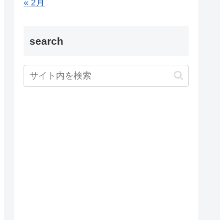
« 2月
search