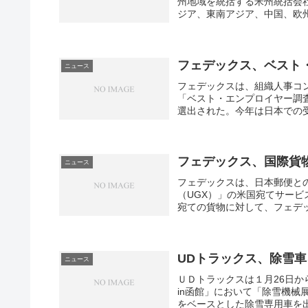
州地域を統括する米州統括会
ジア、東南アジア、中国、欧州
フェデックス、ベスト
ニュース
フェデックスは、組織人事コ
「ベスト・エンプロイヤー調
選出された。今年は日本での受
フェデックス、国際貨
ニュース
フェデックスは、日本郵便と
（UGX）」の米国宛てサービ
宛ての貨物に対して、フェデッ
UDトラックス、除雪
ニュース
ＵＤトラックスは１月26日か
in函館」において「除雪機
をベースとした除雪専用車を出