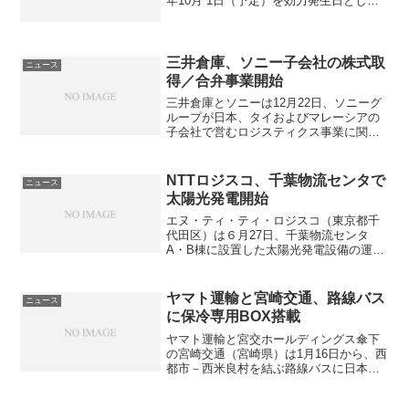
年10月 1日（予定）を効力発生日として
会社分割の方法により持株会社制に移行
することを決議した。持株会社にするこ
とで各事業の成長加速、事業規模の拡大
と企業価値の持続...
三井倉庫、ソニー子会社の株式取
ニュース
得／合弁事業開始
三井倉庫とソニーは12月22日、ソニーグ
ループが日本、タイおよびマレーシアの
子会社で営むロジスティクス事業に関し
て、三井倉庫の出資を受け入れ、合弁事
業を開始することに合意し、最終契約を
締結した。合弁事業を営む会社は、ソニ
NTTロジスコ、千葉物流センタで
ニュース
ーに対する物流サービ...
太陽光発電開始
エヌ・ティ・ティ・ロジスコ（東京都千
代田区）は６月27日、千葉物流センタ
A・B棟に設置した太陽光発電設備の運転
を開始したと発表した。今回稼動した発
電設備は合計で約740ｋｗの発電能力を備
え、千葉物流センタＡ棟・Ｂ棟の屋根面
ヤマト運輸と宮崎交通、路線バス
ニュース
を利用し合計2,5...
に保冷専用BOX搭載
ヤマト運輸と宮交ホールディングス傘下
の宮崎交通（宮崎県）は1月16日から、西
都市－西米良村を結ぶ路線バスに日本初
となる保冷専用BOXを搭載し、ヤマト運
輸の保冷輸送サービス「クール宅急便」