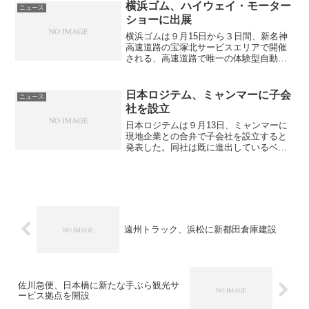
の大量輸送にも対応する「客貨混載」を
横浜ゴム、ハイウェイ・モーター
ニュース
開始する。宮崎交通...
ショーに出展
横浜ゴムは９月15日から３日間、新名神
高速道路の宝塚北サービスエリアで開催
される、高速道路で唯一の体験型自動車
イベント「ハイウェイ・モーターショー
Produced by KURUMAG .」にブースを出
展する。出展ブースでは「楽しいハン
日本ロジテム、ミャンマーに子会
ニュース
ド...
社を設立
日本ロジテムは９月13日、ミャンマーに
現地企業との合弁で子会社を設立すると
発表した。同社は既に進出しているベト
ナムでのノウハウを活かした旅客自動車
運送事業を展開する予定。同地域ではタ
イ、ベトナム、ラオスに次いで４カ国目
となる。 altern...
遠州トラック、浜松に新都田倉庫建設
佐川急便、日本橋に新たな手ぶら観光サ
ービス拠点を開設