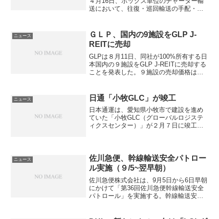
４月16日、ボックス単位のチャーター輸
送において、往復・巡回輸送の手配・荷
物の追跡確認・支払いを一括して行える
JITBOXチャーター便「往復・巡回サービ
ス」の販売を４月から開始したと発表し
ＧＬＰ、国内の9施設をGLP J-
ニュース
た。また、7 月...
REITに売却
GLPは８月11日、同社が100%所有する日
本国内の９施設をGLP J-REITに売却する
ことを発表した。９施設の売却価格は、
2014年6月30日時点の不動産鑑定評価額
である538億円で、総延床面積は約23万
7000平米となる。売却から得た...
日通「小牧GLC」が竣工
ニュース
日本通運は、愛知県小牧市で建設を進め
ていた「小牧GLC（グローバルロジステ
ィクスセンター）」が２月７日に竣工し
たことを発表した。同拠点は、東名高速
道路と名神高速道路の境界にあたる小牧
ICから約3.5キロにある。同社は名古屋空
港、名古屋港、中...
佐川急便、幹線輸送安全パトロー
ニュース
ル実施（９/5~翌早朝）
佐川急便株式会社は、9月5日から6日早朝
にかけて「第36回佐川急便幹線輸送安全
パトロール」を実施する。幹線輸送安全
パトロールは高速道路など運営会社の協
力のもと、交通事故・車両故障を未然に