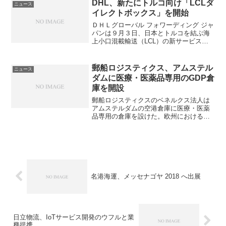
防ぐことを目的に、1994年から主要サー
DHL、新たにトルコ向け「LCLダ
ニュース
ビスエリア・パ...
イレクトボックス」を開始
ＤＨＬグローバル フォワーディング ジャ
パンは９月３日、日本とトルコを結ぶ海
上小口混載輸送（LCL）の新サービス
「LCL ダイレクトボックス」を同日から
開始したと発表した。積み替え無しで直
接輸送する新サービスは、従来に比べ輸
郵船ロジスティクス、アムステル
ニュース
送所要日数を約７...
ダムに医療・医薬品専用のGDP倉
庫を開設
郵船ロジスティクスのベネルクス法人は
アムステルダムの空港倉庫に医療・医薬
品専用の倉庫を設けた。欧州における航
空輸送のハブ拠点として、陸上輸送網、
海上輸送サービスと連携し、ヘルスケア
の総合物流サービスを提供する。新倉庫
はアムステルダム・スキポ...
名港海運、メッセナゴヤ 2018 へ出展
日立物流、IoTサービス開発のウフルと業
務提携