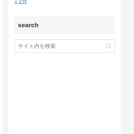
« 2月
search