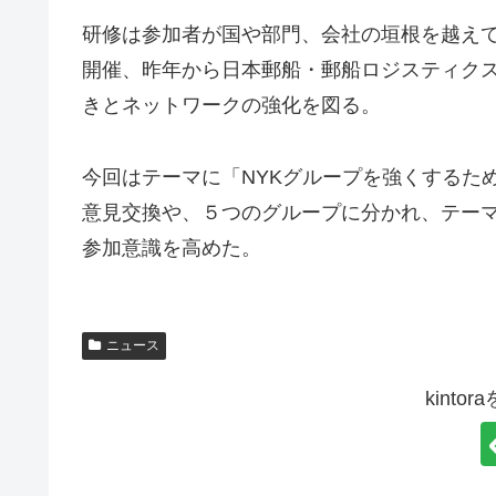
研修は参加者が国や部門、会社の垣根を越え
開催、昨年から日本郵船・郵船ロジスティク
きとネットワークの強化を図る。
今回はテーマに「NYKグループを強くするた
意見交換や、５つのグループに分かれ、テー
参加意識を高めた。
T
m
ニュース
h
u
e
s
kint
O
c
n
u
l
l