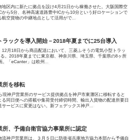
物地区内に新たに拠点を設け4月21日から稼働させた。大阪国際空
Cから5分、名神高速道路豊中ICから10分という好ロケーションで
航空貨物の中継地点として活用がで...
ラックを導入開始－2018年夏までに25台導入
12月18日から商品配送において、三菱ふそうの電気小型トラッ
始する。2018年夏までに東京都、神奈川県、埼玉県、千葉県の8ヶ所
eCanter」は欧州...
業所を移転
から現神戸営業所のサービス提供拠点を神戸市東灘区に移転すると
よる同日便への搭載や集荷受付締切時間、輸出入貨物の配達所要日
サービスに変更はない。新フェデックス神戸...
業所、予備自衛官協力事業所に認定
物流神戸営業所は、３月５日に防衛省兵庫地方協力本部から予備自