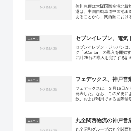
佐川急便は大阪国際空港北貨
o
港は、中国自動車道中国池田I
あることから、関西圏における
n
セブンイレブン、電気ト
ニュース
セブンイレブン・ジャパンは、
ク「eCanter」の導入を開
に計25台の導入を完了する計画。「
フェデックス、神戸営
ニュース
フェデックスは、３月16日
発表した。なお、この変更に
数、および利用できる国際輸送
丸全関西物流の神戸営
ニュース
丸全昭和グループの丸全関西