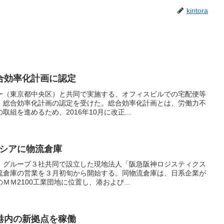
kintora
合効率化計画に認定
ー（東京都中央区）と共同で実施する、オフィスビルでの宅配便等
、総合効率化計画の認定を受けた。総合効率化計画とは、労働力不
組を進めるため、2016年10月に改正...
ネシアに物流倉庫
、グループ３社共同で設立した現地法人「阪急阪神ロジスティクス
流倉庫の営業を３月初旬から開始する。同物流倉庫は、日系企業が
Ｍ2100工業団地に位置し、港および...
港内の新拠点を稼働