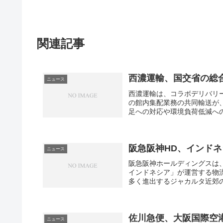
y
a
W
t
関連記事
a
i
y
o
西濃運輸、国交省の総
W
n
ニュース
西濃運輸は、コラボデリバリ
e
f
の館内集配業務の共同輸送が
K
e
足への対応や環境負荷低減への取
n
m
o
m
阪急阪神HD、インド
ニュース
w
e
阪急阪神ホールディングスは
インドネシア」が運営する物
m
m
多く進出するジャカルタ近郊のＭ
p
a
3
i
佐川急便、大阪国際空
ニュース
s