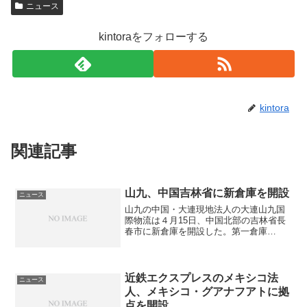
ニュース
kintoraをフォローする
kintora
関連記事
山九、中国吉林省に新倉庫を開設
ニュース
山九の中国・大連現地法人の大連山九国
際物流は４月15日、中国北部の吉林省長
春市に新倉庫を開設した。第一倉庫
（5,100平米）、 第二倉庫（3,200平米）
の両拠点倉庫を新倉庫に集約すること
で、更なる対応力強化と事業運営の効率
化が目的。延床面...
近鉄エクスプレスのメキシコ法
ニュース
人、メキシコ・グアナフアトに拠
点を開設