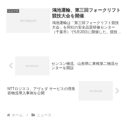
するにあたり、韓国の現地企業２社と合
弁会社を設立した。セン...
鴻池運輸、第三回フォークリフト
ニュース
競技大会を開催
鴻池運輸は「第三回フォークリフト競技
大会」を同社の安全品質研修センター
（千葉市）で5月20日に開催した。競技は
同社グループ国内各拠点の厳しい予選を
勝ち抜いた精鋭フォークリフトオペレー
ター22名で行われた。同大会は、選手の
フォークリフトの運転...
センコン物流、山形県に東根第二物流セ
ンターを開設
NTTロジスコ、アヴェダ サービスの理美
容物流導入事例を公開
ホーム
ニュース