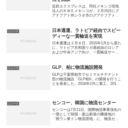
近鉄エクスプレスは、同社メキシコ現地
法人のＫＷＥメキシコが、２月15日にグ
アナフアト州シラオ市のグアナフアト・
ロジスティクスセンター内に、グアダラ
ハラ営業所グアナフアト・ロジスティク
スセンター出張所を開設したことを発表
日本通運、ラトビア経由でスピー
ニュース
した。 (adsbyg...
ディーな一貫輸送を実現
日本通運は２月６日、2015年1月から新た
に、ラトビア共和国リガ港経由のロシア
および中央アジア向け、一貫輸送サービ
スを開始したと発表した。ロシアおよび
中央アジアへの陸揚げ港として長い歴史
を有するリガ港では、同社が出資する
GLP、柏に物流施設開発
ニュース
Portek社が、リ...
GLPは千葉県柏市でセミマルチテナント
型の物流施設「GLP柏II」の開発を行うこ
とを発表した。2016年2月に着工、2017
年1月末に竣工予定。同施設は都心から約
30km、常磐自動車道「柏IC」から約
11kmに立地し、近接する国道16号線を...
センコー、韓国に物流センター
ニュース
センコーは7月11日、国際物流事業強化の
一環として韓国・釜山新港の隣接地の
「熊ウン東ドン物流団地」に、物流セン
ターを来年１月に開設すると発表した。
また、同社は釜山新港で物流業務を開始