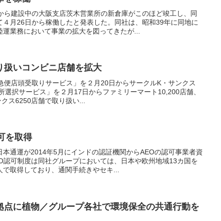
てから建設中の大阪支店茨木営業所の新倉庫がこのほど竣工し、同
４月26日から稼働したと発表した。同社は、昭和39年に同地に
運業務において事業の拡大を図ってきたが...
り扱いコンビニ店舗を拡大
急便店頭受取りサービス」を２月20日からサークルK・サンクス
所選択サービス」を２月17日からファミリーマート10,200店舗、
ス6250店舗で取り扱い...
可を取得
本通運が2014年5月にインドの認証機関からAEOの認可事業者資
O認可制度は同社グループにおいては、日本や欧州地域13カ国を
で取得しており、通関手続きやセキ...
拠点に植物／グループ各社で環境保全の共通行動を