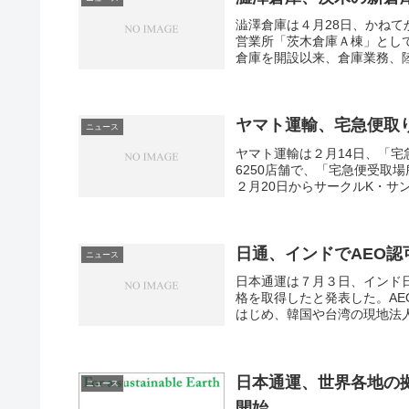
澁澤倉庫は４月28日、かね
営業所「茨木倉庫Ａ棟」として
倉庫を開設以来、倉庫業務、陸
ヤマト運輸、宅急便取
ニュース
ヤマト運輸は２月14日、「宅
6250店舗で、「宅急便受取場
２月20日からサークルK・サンク
日通、インドでAEO認
ニュース
日本通運は７月３日、インド日
格を取得したと発表した。AE
はじめ、韓国や台湾の現地法人
日本通運、世界各地の
ニュース
開始