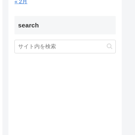
« 2月
search