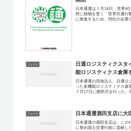
日本通運は１月14日、世界4
所に植物を置く「世界共通行動
に推進するため、同社の企業ロ
日通ロジスティクスタ
ニュース
能ロジスティクス倉庫
日本通運の現地法人、日通ロ
った多機能ロジスティクス倉
７月17日に開所式を行った。
日本通運酒田支店に大
ニュース
日本通運の酒田支店は、この
に努め国土交通行政に貢献し