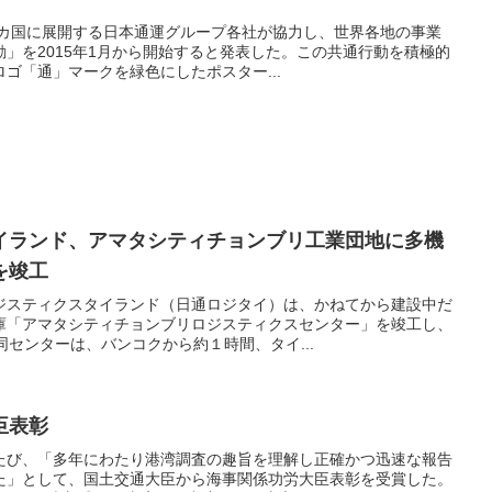
0カ国に展開する日本通運グループ各社が協力し、世界各地の事業
」を2015年1月から開始すると発表した。この共通行動を積極的
ゴ「通」マークを緑色にしたポスター...
イランド、アマタシティチョンブリ工業団地に多機
を竣工
ジスティクスタイランド（日通ロジタイ）は、かねてから建設中だ
庫「アマタシティチョンブリロジスティクスセンター」を竣工し、
同センターは、バンコクから約１時間、タイ...
臣表彰
たび、「多年にわたり港湾調査の趣旨を理解し正確かつ迅速な報告
た」として、国土交通大臣から海事関係功労大臣表彰を受賞した。