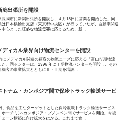
新潟出張所を開設
県長岡市に新潟出張所を開設し、４月18日に営業を開始した。同
業は日本橋輸出支店（東京都中央区）が行っていたが、自動車関連
中心とした旺盛な物流需要に応えるため、新...
メディカル業界向け物流センターを開設
県内にメディカル関連の顧客の物流ニーズに応える「富山Ⅳ期物流
た。同センターは、1996 年にⅠ期物流センターを開設し、その
顧客の事業拡大とともにⅡ・Ⅲ期を増設...
ベトナム・カンボジア間で保冷トラック輸送サービ
4日、食品を主なターゲットとした保冷混載トラック輸送サービス
・ホーチミン-カンボジア・プノンペン間でサービスを開始。今後
ェーン構築に向け拡大をはかる。これまで食...