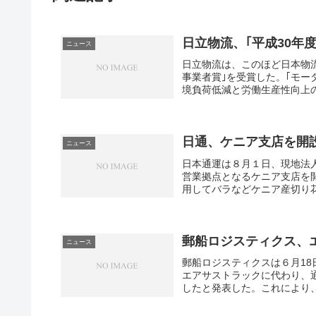
日立物流、｢平成30年
ニュース
日立物流は、このほど日本物
事業者賞｣を受賞した。｢モー
境負荷低減と労働生産性向上の
日通、ケニア支店を開
ニュース
日本通運は８月１日、現地法
営業拠点となるケニア支店を
用してバラなどケニア産切り花
郵船ロジスティクス、
ニュース
郵船ロジスティクスは６月1
エアサストラックに代わり、
したと発表した。これにより、