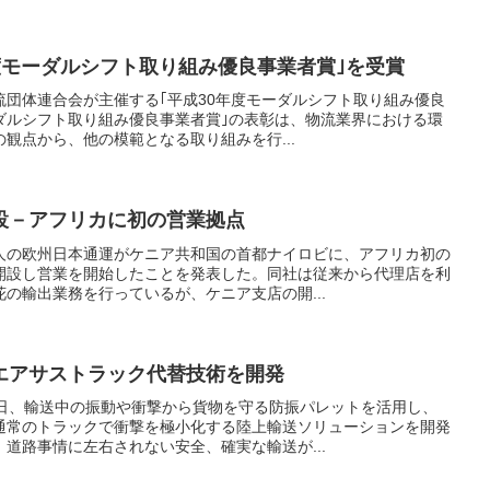
度モーダルシフト取り組み優良事業者賞｣を受賞
流団体連合会が主催する｢平成30年度モーダルシフト取り組み優良
ダルシフト取り組み優良事業者賞｣の表彰は、物流業界における環
観点から、他の模範となる取り組みを行...
設－アフリカに初の営業拠点
人の欧州日本通運がケニア共和国の首都ナイロビに、アフリカ初の
開設し営業を開始したことを発表した。同社は従来から代理店を利
の輸出業務を行っているが、ケニア支店の開...
エアサストラック代替技術を開発
8日、輸送中の振動や衝撃から貨物を守る防振パレットを活用し、
通常のトラックで衝撃を極小化する陸上輸送ソリューションを開発
道路事情に左右されない安全、確実な輸送が...