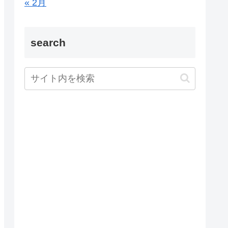
« 2月
search