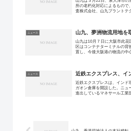
山九は３月22日、泉大津市
所の老朽化対応によるもので
e
査株式会社、山九プラントテク
m
p
山九、夢洲物流用地を
ニュース
3
山九は10月７日に大阪市此花
d
区はコンテナターミナルの背
置し、今後大阪港の物流の中心
o
w
近鉄エクスプレス、イ
n
ニュース
近鉄エクスプレスは、インド
l
ガオン倉庫を開設した。ニュ
o
進出しているマネサール工業団
a
d
山九、香港現地法人の本社移転