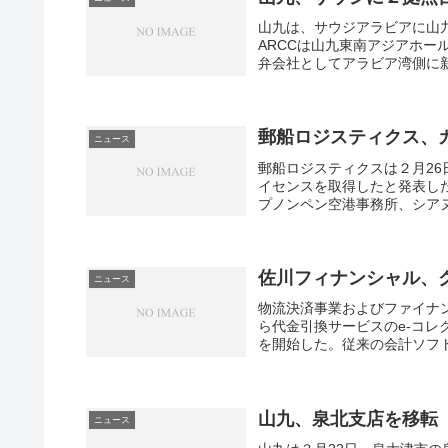
山九は、サウジアラビアに山九
d
ARCCは山九東南アジアホ
i
弁会社としてアラビア湾側に新た
o
S
郵船ロジスティクス、
ニュース
p
郵船ロジスティクスは２月26
イセンスを取得したと発表し
i
プノンペン空港事務所、シアヌ
r
i
佐川フィナンシャル、
ニュース
c
物流決済事業およびファイナン
o
ら代金引換サービスのe-コレ
を開始した。従来の会計ソフトで
m
f
r
山九、泉北支店を移転
ニュース
e