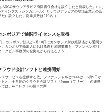
 ARCCサウジアラビア有限責任会社を設立したと発表した。山九
ールディングス（シンガポール）とサウジアラビアの地場企業との合
に設立した。従業員数は270名（...
カンボジアで通関ライセンスを取得
日、カンボジア法人が2月10日にカンボジア財政経済省から通関ラ
た。カンボジア輸出入における自社通関業務を、プノンペン本社、
ークビル事務所の全拠点から行えるよう...
クラウド会計ソフトと連携開始
スサービスを提供する佐川フィナンシャルとfreeeは、6月9日か
クトと、全自動のクラウド会計ソフト「freee（フリー）」の連携
は、e-コレクトの個々の商...