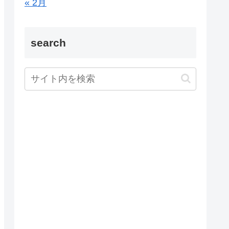
« 2月
search