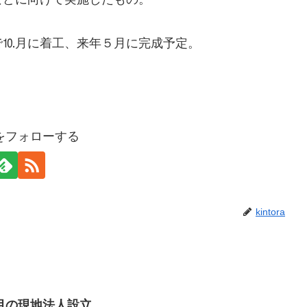
で⒑月に着工、来年５月に完成予定。
oraをフォローする
kintora
目の現地法人設立