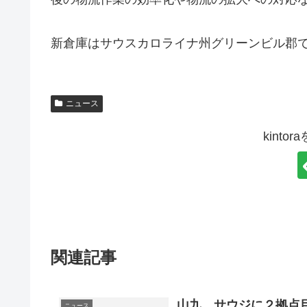
新倉庫はサウスカロライナ州グリーンビル郡
T
v
ニュース
i
i
m
e
kint
H
w
e
c
k
e
関連記事
r
R
山九、サウジに２拠点
a
ニュース