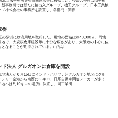
の泉北支店事務所を堺市西区浜寺に移転した。今回の移転は旧事務
、新事務所では新たに輸出入グループ、機工グループ、日本工業検
ノ株式会社の事務所を設置し、各部門・関係...
取得
区の夢洲に物流用地を取得した。用地の面積は約43,000㎡。同地
後地で、大規模倉庫建設等に十分な広さがあり、大阪港の中心に位
となることが期待されている。山九は...
ンド法人 グルガオンに倉庫を開設
現地法人が６月15日にインド・ハリヤナ州グルガオン地区にグル
ーデリー空港から南西に35キロ、日系自動車関連メーカーが多く
地へは約10キロの場所に位置し、同工業団...