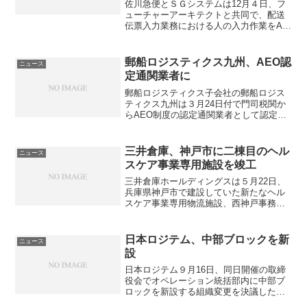
佐川急便とＳＧシステムは12月４日、フ
ューチャーアーキテクトと共同で、配送
伝票入力業務における人の入力作業をAI
が代替し自動化するための新システムの
開発を開始した。佐川急便は、年間に約
12億個の荷物を取り扱っており、繁忙期
郵船ロジスティクス九州、AEO認
ニュース
には1日に100万...
定通関業者に
郵船ロジスティクス子会社の郵船ロジス
ティクス九州は３月24日付で門司税関か
らAEO制度の認定通関業者として認定さ
れた。門司税関管内で認定通関業者の認
定を受けたのは、同社で５者目となる。
同社グループ内で認定通関業者に認定さ
三井倉庫、神戸市に二棟目のヘル
ニュース
れたのは、郵船ロジス...
スケア事業専用施設を竣工
三井倉庫ホールディングスは５月22日、
兵庫県神戸市で建設していた新たなヘル
スケア事業専用物流施設、西神戸事務所
第2センターが完成し、6月から本格稼動
を開始すると発表した。同センターは
2012年11月に竣工した西神戸事務所第１
日本ロジテム、中部ブロックを新
ニュース
センターと同様、...
設
日本ロジテム９月16日、同日開催の取締
役会でオペレーション統括部内に中部ブ
ロックを新設する組織変更を決議したと
発表した。同社はこの組織変更により、