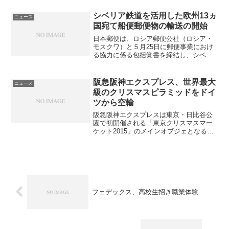
中部地区の管理体制の確立による業務の
最適化・効率化を図る。 дверные сетки
シベリア鉄道を活用した欧州13ヵ
ニュース
ano...
国宛て船便郵便物の輸送の開始
日本郵便は、ロシア郵便公社（ロシア・
モスクワ）と５月25日に郵便事業におけ
る協力に係る包括覚書を締結し、シベリ
ア鉄道を活用して日本発欧州13ヵ国宛て
の船便郵便物を輸送することに合意し
た。対象国は、イタリア、オーストリ
阪急阪神エクスプレス、世界最大
ニュース
ア、スイス、チェコ、デン...
級のクリスマスピラミッドをドイ
ツから空輸
阪急阪神エクスプレスは東京・日比谷公
園で初開催される「東京クリスマスマー
ケット2015」のメインオブジェとなるク
リスマスピラミッドを輸送した。今回輸
送したクリスマスピラミッドは、クリス
マスオーナメントの本場であるドイツ・
ザイフェン村で製作さ...
フェデックス、高校生招き職業体験