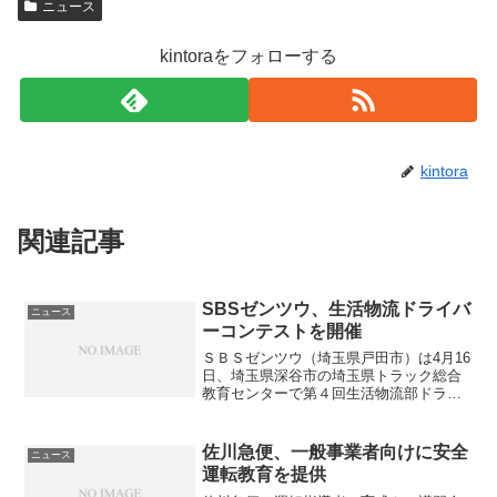
ニュース
l
u
kintoraをフォローする
b
f
i
t
kintora
関連記事
SBSゼンツウ、生活物流ドライバ
ニュース
ーコンテストを開催
ＳＢＳゼンツウ（埼玉県戸田市）は4月16
日、埼玉県深谷市の埼玉県トラック総合
教育センターで第４回生活物流部ドライ
バーコンテストを開催した。同社は食品
の冷凍・チルド・ドライ・青果の４温度
帯物流に特化し、輸送、物流センター運
佐川急便、一般事業者向けに安全
ニュース
営、流通加工から宅配...
運転教育を提供