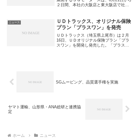
２日間、本社の大阪店と東大阪店で社員
の子どもたちを対象に「ＳＧモータース
子ども参観日」を開催した。ＳＧモータ
ース子ども参観日は、社員の子どもたち
ＵＤトラックス、オリジナル保険
ニュース
を対象に、親（社員）...
プラン「プラスワン」を発売
ＵＤトラックス（埼玉県上尾市）は２月
16日、ＵＤオリジナル保険プラン「プラ
スワン」を開発し発売した。「プラスワ
ン」は、通常の自動車保険に加えてUDト
ラックス独自サービスとして、万が一の
事故や故障により走行不能となった場合
の現場から最寄りのU...
SGムービング、品質選手権を実施
ヤマト運輸、山形県・ANA総研と連携協
定
ホーム
ニュース