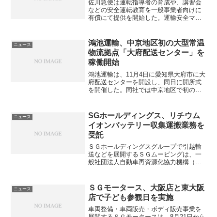
佐川急便は運転指導者の育成や、講習会
などの安全運転教育を一般事業者向けに
有償にて提供を開始した。運輸安全マネ
ジメント制度の導入など安全管理体制の
構築により、2000年と比較すると事故・
違反の発生件数が約7割減少し、その結
鴻池運輸、中京地区初の大型常温
ニュース
果、同社に研修の見学...
物流拠点「大府配送センター」を
稼働開始
鴻池運輸は、11月4日に愛知県大府市に大
府配送センターを開設し、同日に開所式
を開催した。同社では中京地区で初の大
型常温物流拠点、また周辺エリアで最大
級のセンターとなる。【大府配送センタ
ー特長】・海外からの一貫物流に対応・
SGホールディングス、リチウム
ニュース
同社独自で開発した物...
イオンバッテリー収集運搬業務を
受託
ＳＧホールディングスグループで引越輸
送などを展開するＳＧムービングは、一
般社団法人自動車再資源化協力機構（自
再協）が環境省の産業廃棄物広域認定制
度を取得し運用する、車載用リチウムイ
オンバッテリー（LiB）の収集運搬業務を
ＳＧモータース、大阪店と東大阪
ニュース
受託し、10月１日か...
店で子ども参観日を実施
車両整備・車両販売・ボディ販売事業を
展開するＳＧモータースは、8月21日から