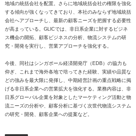
地域の統括会社を配置。さらに地域統括会社の権限を強化
する傾向が強くなってきており、本社のみならず地域統括
会社へアプローチし、最新の顧客ニーズを把握する必要性
が高まっている。GLICでは、非日系企業に対するビジネ
ス機会の開拓、顧客ビジネスの分析、物流システムの研
究・開発を実行し、営業アプローチを強化する。
今後、同社はシンガポール経済開発庁（EDB）の協力も
仰ぎ、これまで海外各地で培ってきた経験、実績や品質な
どの強みを最大限に発揮し、中期経営計画の重点戦略に掲
げる非日系企業への営業拡大を強化する。業務内容は、非
日系グローバル企業を対象としたマーケティング活動と物
流ニーズの分析や、顧客分析に基づく次世代物流システム
の研究・開発、顧客企業への提案など。
c