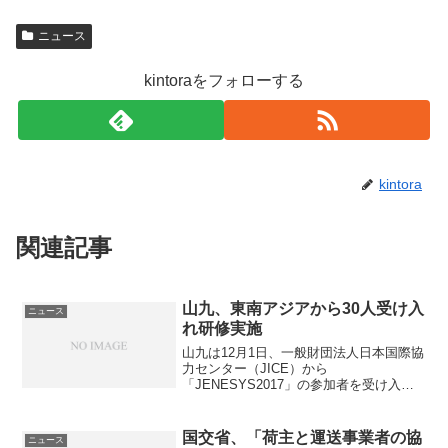
r
p
c
ニュース
e
h
i
v
y
c
kintoraをフォローする
i
s
l
e
i
o
w
c
a
i
a
n
kintora
p
l
a
a
t
b
関連記事
g
h
o
e
e
l
山九、東南アジアから30人受け入
ニュース
h
r
i
れ研修実施
o
a
c
山九は12月1日、一般財団法人日本国際協
力センター（JICE）から
s
p
o
「JENESYS2017」の参加者を受け入
れ、研修を実施した。このプログラムは
t
y
日本の物流体系を学ぶことを目的とした
もので、今回、東南アジア各国から訪日
i
c
国交省、「荷主と運送事業者の協
ニュース