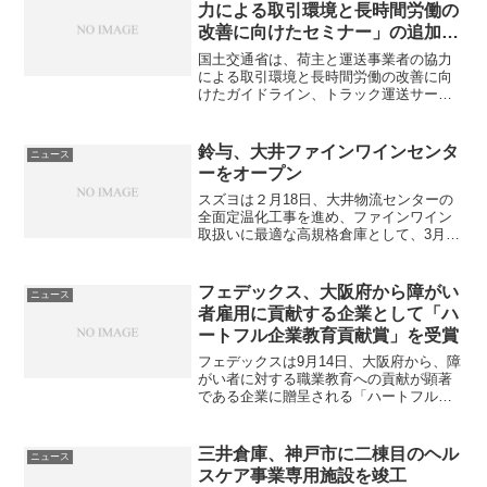
した30名を受け入れ、同...
力による取引環境と長時間労働の
n
h
改善に向けたセミナー」の追加開
g
i
催を発表～仙台、新潟、広島、高
国土交通省は、荷主と運送事業者の協力
松での開催、大阪、福岡での追加
による取引環境と長時間労働の改善に向
c
けたガイドライン、トラック運送サービ
開催が決定～
a
スを持続的に提供可能とするためのガイ
ドラインの周知や具体的な改善事例の紹
g
介等を目的としたセミナーについて、追
鈴与、大井ファインワインセンタ
ニュース
加開催する。同省では、ト...
o
ーをオープン
スズヨは２月18日、大井物流センターの
全面定温化工事を進め、ファインワイン
取扱いに最適な高規格倉庫として、3月1
日にリニューアルオープンすると発表し
た同センターは、ドックシェルター4基を
完備し、外気に触れることなくワインを
フェデックス、大阪府から障がい
ニュース
コンテナとトラック...
者雇用に貢献する企業として「ハ
ートフル企業教育貢献賞」を受賞
フェデックスは9月14日、大阪府から、障
がい者に対する職業教育への貢献が顕著
である企業に贈呈される「ハートフル企
業教育貢献賞」を受賞した。「大阪府障
がい者雇用貢献企業（ハートフル企業）
顕彰制度」は、障害者雇用に取り組む企
三井倉庫、神戸市に二棟目のヘル
ニュース
業のさまざまな活動を...
スケア事業専用施設を竣工