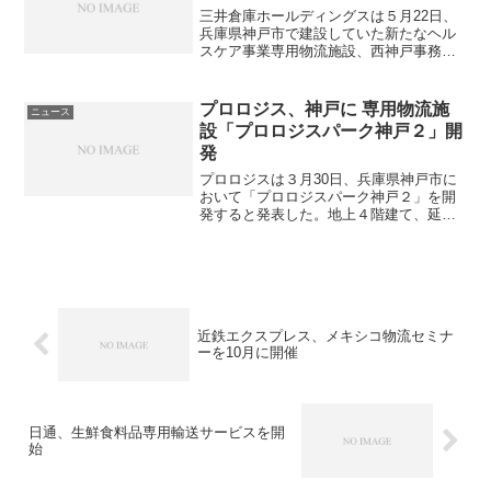
三井倉庫ホールディングスは５月22日、
兵庫県神戸市で建設していた新たなヘル
スケア事業専用物流施設、西神戸事務所
第2センターが完成し、6月から本格稼動
を開始すると発表した。同センターは
2012年11月に竣工した西神戸事務所第１
プロロジス、神戸に 専用物流施
ニュース
センターと同様、...
設「プロロジスパーク神戸２」開
発
プロロジスは３月30日、兵庫県神戸市に
おいて「プロロジスパーク神戸２」を開
発すると発表した。地上４階建て、延べ
床面積約68,100平米の施設として開発さ
れ、2013年12月に竣工した「プロロジス
パーク神戸」に続いて、２棟目となる。
３棟目につ...
近鉄エクスプレス、メキシコ物流セミナ
ーを10月に開催
日通、生鮮食料品専用輸送サービスを開
始