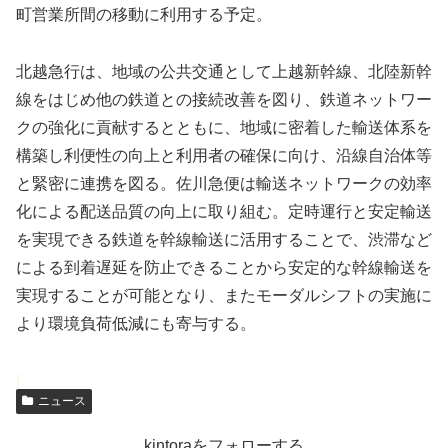
町営業所間の移動に利用する予定。
北越急行は、地域の公共交通として上越新幹線、北陸新幹
線をはじめ他の鉄道との接続改善を図り、鉄道ネットワー
クの強化に貢献するとともに、地域に密着した輸送体系を
構築し利便性の向上と利用者の確保に向け、沿線自治体等
と緊密に連携を図る。佐川急便は輸送ネットワークの効率
化による配送品質の向上に取り組む。定時運行と安定輸送
を実現できる鉄道を幹線輸送に活用することで、渋滞など
による到着遅延を防止できることから安定的な幹線輸送を
実現することが可能となり、またモーダルシフトの実施に
より環境負荷低減にも寄与する。
a
f
ニュース
b
u
n
n
kintoraをフォローする