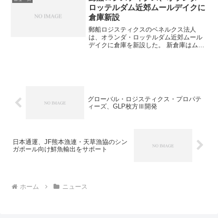
ーや医薬品・...
ロッテルダム近郊ムールデイクに
倉庫新設
郵船ロジスティクスのベネルクス法人
は、オランダ・ロッテルダム近郊ムール
デイクに倉庫を新設した。 新倉庫はムー
ルデイク工業地帯に位置し、ロッテルダ
ム・アントワープ港とアムステルダム・
ブリュッセル空港へのアクセスが良いこ
とから、欧州域内物流と海...
グローバル・ロジスティクス・プロパテ
ィーズ、GLP枚方Ⅲ開発
日本通運、JF熊本漁連・天草漁協のシン
ガポール向け鮮魚輸出をサポート
ホーム
ニュース