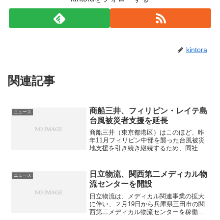
e
ct
h
i
m
o
e
n
kintora
n
a
m
l
関連記事
i
tr
t
a
商船三井、フィリピン・レイテ島
ニュース
k
i
台風被災者支援を延長
r
n
商船三井（東京都港区）はこのほど、昨
年11月フィリピン中部を襲った台風被災
a
i
地支援を引き続き継続するため、同社コ
ンテナ船による援助物資の無償輸送引き
f
n
受けの延長を決めた。政府系機関や政府
認定の支援団体などが手配するフィリピ
t
g
日立物流、関西第二メディカル物
ニュース
ン台風被災者向けの救援...
流センターを開設
s
f
日立物流は、メディカル関連事業の拡大
p
a
に伴い、２月19日から兵庫県三田市の関
西第二メディカル物流センターを稼働さ
o
d
せた。同センターは、次世代省人化セン