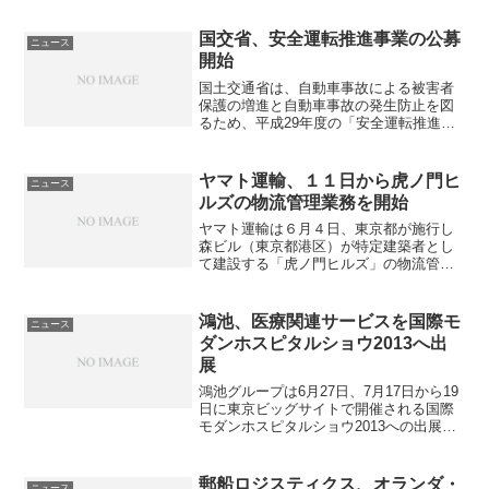
ターの実現に向け、無人フォークリフト
r
i
やロータリーピースソーター（順立
国交省、安全運転推進事業の公募
ニュース
t
m
機）、現場可視化システムな...
開始
a
国土交通省は、自動車事故による被害者
保護の増進と自動車事故の発生防止を図
g
るため、平成29年度の「安全運転推進事
ri
業」の公募を開始する。安全運転推進事
業は、企業や団体が自動車事故の発生防
r
止を図るため、法令に拠るものとは別に
ヤマト運輸、１１日から虎ノ門ヒ
ニュース
自ら率先して、一般に広...
e
ルズの物流管理業務を開始
ヤマト運輸は６月４日、東京都が施行し
森ビル（東京都港区）が特定建築者とし
て建設する「虎ノ門ヒルズ」の物流管理
業務を6月11日から開始すると発表した。
ホテル・オフィス・住宅・カンファレン
ス施設・商業施設などで構成された大型
鴻池、医療関連サービスを国際モ
ニュース
複合施設である虎ノ門...
ダンホスピタルショウ2013へ出
展
鴻池グループは6月27日、7月17日から19
日に東京ビッグサイトで開催される国際
モダンホスピタルショウ2013への出展を
発表した。ブースでは、同グループが取
り組む医療関連サービスの内容を紹介す
る。鴻池グループでは現在、医療メーカ
郵船ロジスティクス、オランダ・
ニュース