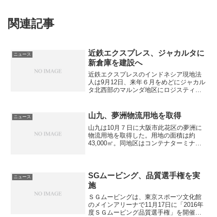
e
5
s
0
関連記事
t
i
近鉄エクスプレス、ジャカルタに
ニュース
m
新倉庫を建設へ
u
近鉄エクスプレスのインドネシア現地法
人は9月12日、来年６月をめどにジャカル
l
タ北西部のマルンダ地区にロジスティク
スセンターを開設すると発表した。新倉
a
庫はビルドトゥスーツのスキームを用い
て建設され、強固な構造に加え、空調設
c
山九、夢洲物流用地を取得
ニュース
備等を備えたロジステ...
山九は10月７日に大阪市此花区の夢洲に
i
物流用地を取得した。用地の面積は約
o
43,000㎡。同地区はコンテナターミナル
の背後地で、大規模倉庫建設等に十分な
n
広さがあり、大阪港の中心に位置し、今
後大阪港の物流の中心となることが期待
されている。山九は...
SGムービング、品質選手権を実
ニュース
施
ＳＧムービングは、東京スポーツ文化館
のメインアリーナで11月17日に「2016年
度ＳＧムービング品質選手権」を開催し