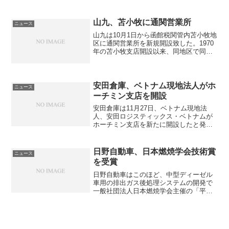
た。同社は引越・設置輸送事業に従事す
る専門スタッフ育成の強化を目的に2012
年度から同大会を開催し、専門スタッフ
山九、苫小牧に通関営業所
ニュース
の技術力とマ...
山九は10月1日から函館税関管内苫小牧地
区に通関営業所を新規開設致した。1970
年の苫小牧支店開設以来、同地区で同社
は保全工事を主とした機工事業と倉庫を
主とした物流事業の２事業を軸に営業展
開しており、通関業務は業者に依頼して
いた。今回は、苫...
安田倉庫、ベトナム現地法人がホ
ニュース
ーチミン支店を開設
安田倉庫は11月27日、ベトナム現地法
人、安田ロジスティックス・ベトナムが
ホーチミン支店を新たに開設したと発表
した。ハノイ、ハイフォンに続きベトナ
ム第３の拠点となる。同支店の開設によ
り、ホーチミンを中心とするベトナム南
日野自動車、日本燃焼学会技術賞
ニュース
部およびカンボジアにお...
を受賞
日野自動車はこのほど、中型ディーゼル
車用の排出ガス後処理システムの開発で
一般社団法人日本燃焼学会主催の「平成
29年度日本燃焼学会表彰」の「技術賞」
を受賞した。同賞は「燃焼応用技術の研
究・開発に顕著な功績をあげた個人また
はグループ」に対する表...