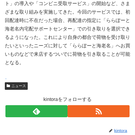
ト」の導入や「コンビニ受取サービス」の開始など、さま
ざまな取り組みを実施してきた。今回のサービスでは、初
回配達時に不在だった場合、再配達の指定に「ららぽーと
海老名内宅配サポートセンター」での引き取りを選択でき
るようになった。これにより自身の都合で荷物を受け取り
たいといったニーズに対して「ららぽーと海老名」へお買
いものなどで来店するついでに荷物を引き取ることが可能
となる。
e
a
ニュース
l
n
e
a
kintoraをフォローする
c
d
t
r
r
o
o
l
kintora