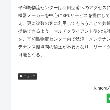
平和島物流センターは羽田空港へのアクセス
機器メーカーを中心に3PLサービスを提供し
え、更に複数の客に利用してもらうことで共
提供できるよう、マルチクライアント型の洗
を、平和島物流センター内で洗浄・メンテナ
テナンス拠点間の輸送が不要となり、リード
可能となる。
p
ニュース
r
o
kint
t
e
i