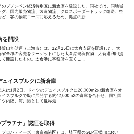
アのプノンペン経済特別区に新倉庫を建設した。同社では、同地域
ング、国内販売物流、製造物流、クロスボーダートラック輸送、空
ど、客の物流ニーズに応えるため、拠点の新...
店を開設
貿山九儲運（上海市）は、12月15日に太倉支店を開設した。太
蘇省全域の客先をターゲットにした太倉港発着貨物、太倉港利用提
て開設したもの。太倉港に事務所を置くこ...
デュイスブルクに新倉庫
人は1月2日、ドイツのデュイスブルクに26,000m2の新倉庫をオ
イスブルクで既に展開する約42,000m2の倉庫を合わせ、同社国
ツ内陸、河川港として世界最...
EDプラチナ」認証を取得
プロパティーズ（東京都港区）は、埼玉県のGLP三郷IIIにおい