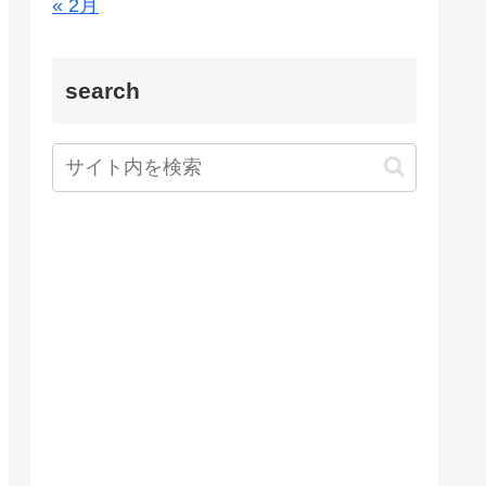
« 2月
search