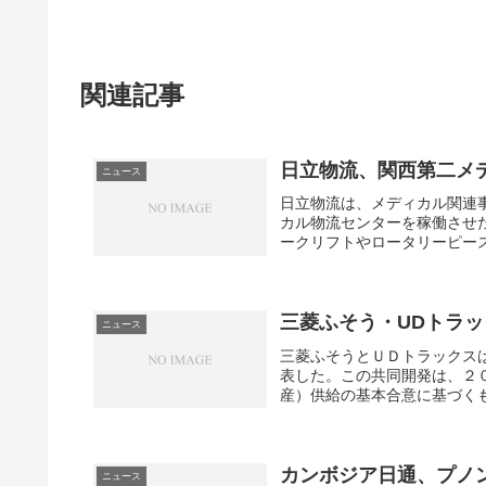
n
k
関連記事
e
k
日立物流、関西第二メ
s
ニュース
日立物流は、メディカル関連
e
カル物流センターを稼働させ
ークリフトやロータリーピース
三菱ふそう・UDトラ
ニュース
三菱ふそうとＵＤトラックスは
表した。この共同開発は、２
産）供給の基本合意に基づくも
カンボジア日通、プノ
ニュース