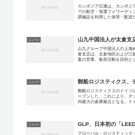
カンボジア日通は、カンボジ
での航空・海運フォワーディ
調施設を利用した保管・配送な
山九中国法人が太倉支
ニュース
山九グループ中国法人の上海経
倉支店は、太倉地区および江
案の営業、集荷活動を目的とし
郵船ロジスティクス、
ニュース
郵船ロジスティクスのドイツ法
ープンした。これにより、デュ
内最大の倉庫拠点となる。ドイ
GLP、日本初の「LE
ニュース
グローバル・ロジスティック・