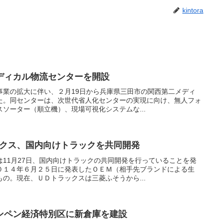
kintora
ディカル物流センターを開設
事業の拡大に伴い、２月19日から兵庫県三田市の関西第二メディ
た。同センターは、次世代省人化センターの実現に向け、無人フォ
ソーター（順立機）、現場可視化システムな...
ックス、国内向けトラックを共同開発
11月27日、国内向けトラックの共同開発を行っていることを発
０１４年６月２５日に発表したＯＥＭ（相手先ブランドによる生
の。現在、ＵＤトラックスは三菱ふそうから...
ンペン経済特別区に新倉庫を建設