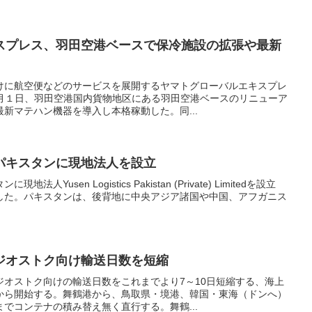
スプレス、羽田空港ベースで保冷施設の拡張や最新
けに航空便などのサービスを展開するヤマトグローバルエキスプレ
７月１日、羽田空港国内貨物地区にある羽田空港ベースのリニューア
新マテハン機器を導入し本格稼動した。同...
パキスタンに現地法人を設立
usen Logistics Pakistan (Private) Limitedを設立
した。パキスタンは、後背地に中央アジア諸国や中国、アフガニス
ジオストク向け輸送日数を短縮
ジオストク向けの輸送日数をこれまでより7～10日短縮する、海上
から開始する。舞鶴港から、鳥取県・境港、韓国・東海（ドンへ）
でコンテナの積み替え無く直行する。舞鶴...