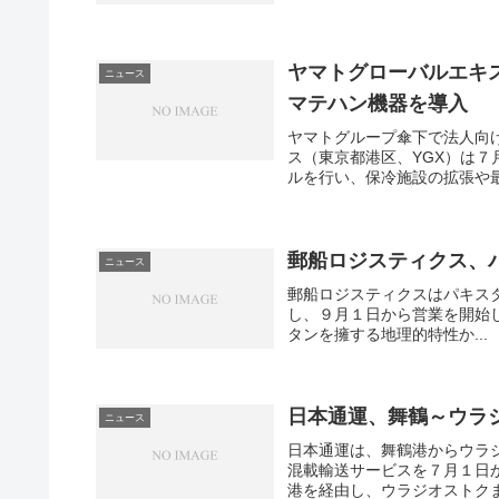
n
a
ヤマトグローバルエキ
ニュース
マテハン機器を導入
d
ヤマトグループ傘下で法人向
o
ス（東京都港区、YGX）は
t
ルを行い、保冷施設の拡張や最
r
o
郵船ロジスティクス、
ニュース
p
郵船ロジスティクスはパキスタンに現地法人Y
し、９月１日から営業を開始
i
タンを擁する地理的特性か...
n
日本通運、舞鶴～ウラ
ニュース
日本通運は、舞鶴港からウラ
混載輸送サービスを７月１日
港を経由し、ウラジオストクま