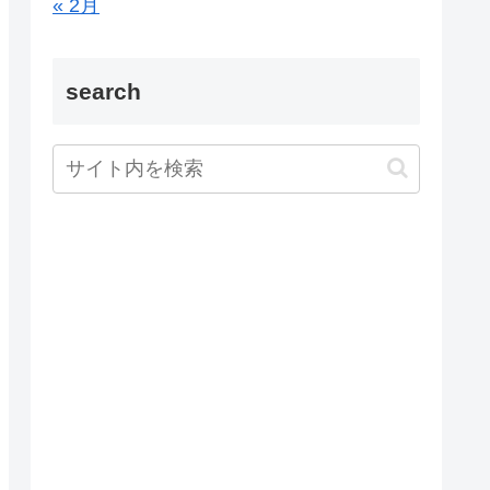
« 2月
search