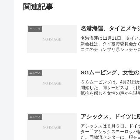
関連記事
m
a
a
n
名港海運、タイとメキ
n
i
ニュース
名港海運は11月11日、タイ
c
n
新会社は、タイ投資委員会か
h
g
コクのチョンブリ県シラチャに8
o
a
r
tl
SGムービング、女性
ニュース
i
a
ＳＧムービングは、4月21
開始した。同サービスは、引
o
n
抵抗を感じる女性の声から誕生
n
t
i
a
アシックス、ドイツに
ニュース
c
g
アシックスは８月６日、ドイ
g
a
ター「アシックスヨーロッパ
た。同物流センターは、現在ヨ
o