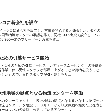
シコに新会社を設立
とメキシコに新会社を設立し、営業を開始すると発表した。タイの
ら国際物流センターの承認を得て、同社100%出資で設立し、バン
,950平米のフリーゾーン倉庫を賃...
のための引越サービス開始
日から女性のための引越サービス「レディースムービング」の提供を
越作業に伴い男性スタッフが部屋に上がることや荷物を扱うことに
したもので、女性スタッフが引っ越しをサ...
欧州地域の拠点となる物流センターを稼働
ツのクレーフェルトに、欧州地域の拠点となる新たな中央物流セン
物流センター」を建設し、８月１日から順次稼動を始めたと発表し
ーロッパの各倉庫に分散しているアシックス...