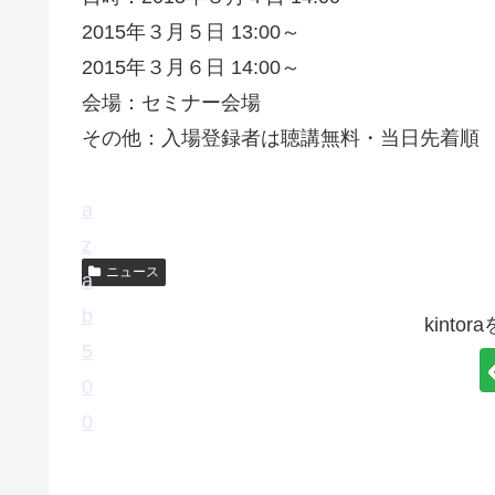
2015年３月５日 13:00～
2015年３月６日 14:00～
会場：セミナー会場
その他：入場登録者は聴講無料・当日先着順
p
c
a
r
a
z
ニュース
e
r
a
g
p
b
kint
n
e
5
y
t
0
l
c
0
h
l
u
e