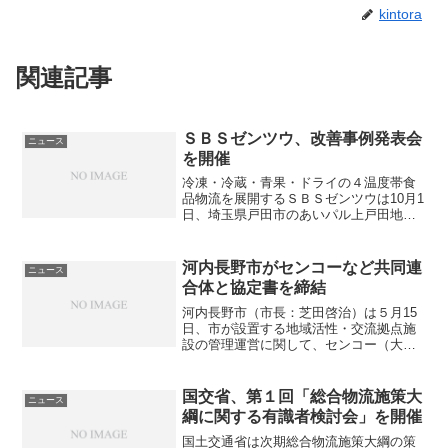
kintora
関連記事
ＳＢＳゼンツウ、改善事例発表会
ニュース
を開催
冷凍・冷蔵・青果・ドライの４温度帯食
品物流を展開するＳＢＳゼンツウは10月1
日、埼玉県戸田市のあいパル上戸田地域
交流センターで「第1回改善事例発表会」
を開催した。同発表会は、個別宅配を担
当する生活物流部門における改善活動成
河内長野市がセンコーなど共同連
ニュース
果の顕彰と改善ノウ...
合体と協定書を締結
河内長野市（市長：芝田啓治）は５月15
日、市が設置する地域活性・交流拠点施
設の管理運営に関して、センコー（大阪
市北区）、電通関西支社、一般社団法人
ａｔｔｉｖｏ（河内長野市）の３社で構
成する施設の指定管理者『センコー・電
国交省、第１回「総合物流施策大
ニュース
通・アッティーヴォ共同...
綱に関する有識者検討会」を開催
国土交通省は次期総合物流施策大綱の策