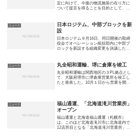
定に向けて、今後の物流施策の在り方に
ついて提言を得ることを目的として、第
１回「総合物流施策大綱に関する有識者
検討会」を開催する。平成25年６月に閣
議決定された「総合物流施策大綱（2013-
日本ロジテム、中部ブロックを新
ニュース
2017）」は今...
設
日本ロジテム９月16日、同日開催の取締
役会でオペレーション統括部内に中部ブ
ロックを新設する組織変更を決議したと
発表した。同社はこの組織変更により、
中部地区の管理体制の確立による業務の
最適化・効率化を図る。 дверные сетки
丸全昭和運輸、堺に倉庫を竣工
ニュース
ano...
丸全昭和運輸は関西地区の３PL拠点とし
て、大阪府堺市に堺倉庫営業所を竣工し
たと発表した。10月１日から営業を開始
する。 responses through RSS монтаж
натяжных потолков в минске
福山通運、「北海道滝川営業所」
ニュース
オープン
福山通運と北海道福山通運（札幌市）
は、このほど北海道滝川市に北海道内で
12店所目となる「北海道滝川営業所」を
新設し、10月31日に竣工式を行い11月５
日から営業を開始する。北海道滝川営業